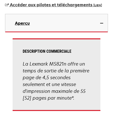
un
Accéder aux pilotes et téléchargements
[LIEN]
nouvel
onglet
s’ouvre
dans
Aperçu
un
nouvel
onglet
DESCRIPTION COMMERCIALE
La Lexmark MS821n offre un
temps de sortie de la première
page de 4,5 secondes
seulement et une vitesse
d'impression maximale de 55
[52] pages par minute*.