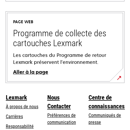
s’ouvre
dans
un
PAGE WEB
nouvel
onglet
Programme de collecte des
cartouches Lexmark
Les cartouches du Programme de retour
Lexmark préservent l’environnement.
Aller à la page
Lexmark
Nous
Centre de
Contacter
connaissances
À propos de nous
Préférences de
Communiqués de
Carrières
communication
presse
s’ouvre
Responsabilité