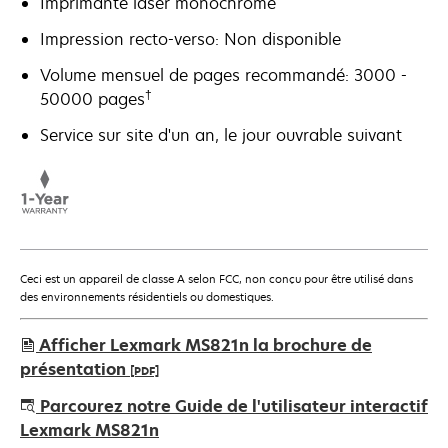
Imprimante laser monochrome
Impression recto-verso: Non disponible
Volume mensuel de pages recommandé: 3000 -
†
50000 pages
Service sur site d'un an, le jour ouvrable suivant
Ceci est un appareil de classe A selon FCC, non conçu pour être utilisé dans
des environnements résidentiels ou domestiques.
Afficher Lexmark MS821n la brochure de
présentation
[PDF]
s’ouvre
Parcourez notre Guide de l'utilisateur interactif
dans
Lexmark MS821n