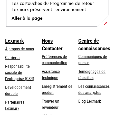
Les cartouches du Programme de retour
Lexmark préservent l’environnement.
Aller à la page
Lexmark
Nous
Centre de
Contacter
connaissances
À propos de nous
Préférences de
Communiqués de
Carrières
communication
presse
s’ouvre
Responsabilité
s’ouvre
Assistance
Témoignages de
dans
sociale de
dans
s’ouvre
technique
réussites
un
s’ouvre
l'entreprise (CSR)
un
dans
nouvel
dans
Enregistrement de
Les connaissances
Développement
nouvel
un
onglet
un
produit
des analystes
durable
onglet
nouvel
nouvel
Trouver un
Blog Lexmark
onglet
Partenaires
onglet
revendeur
Lexmark