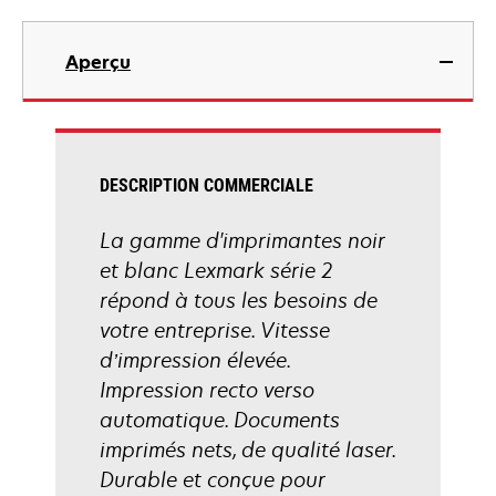
onglet
s’ouvre
dans
Aperçu
un
nouvel
onglet
DESCRIPTION COMMERCIALE
La gamme d'imprimantes noir
et blanc Lexmark série 2
répond à tous les besoins de
votre entreprise. Vitesse
d’impression élevée.
Impression recto verso
automatique. Documents
imprimés nets, de qualité laser.
Durable et conçue pour