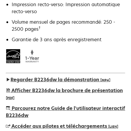
Impression recto-verso: Impression automatique
recto-verso
Volume mensuel de pages recommandé: 250 -
†
2500 pages
Garantie de 3 ans après enregistrement
Regarder B2236dw la démonstration
[MP4]
Afficher B2236dw la brochure de présentation
[PDF]
s’ouvre
Parcourez notre Guide de l'utilisateur interactif
dans
B2236dw
un
Accéder aux pilotes et téléchargements
[LIEN]
nouvel