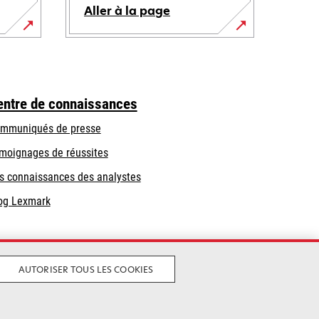
Aller à la page
entre de connaissances
mmuniqués de presse
moignages de réussites
s connaissances des analystes
og Lexmark
AUTORISER TOUS LES COOKIES
tique de confidentialité
Annuler le contrat