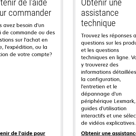
tenir de l'aide
Obtenir une
ur commander
assistance
technique
s avez besoin d'un
vi de commande ou des
Trouvez les réponses 
tions sur l'achat en
questions sur les produ
e, l'expédition, ou la
et les questions
tion de votre compte?
techniques en ligne. V
y trouverez des
informations détaillées
la configuration,
l'entretien et le
dépannage d'un
périphérique Lexmark,
guides d'utilisation
interactifs et une sélec
de vidéos explicatives.
enir de l'aide pour
Obtenir une assistanc