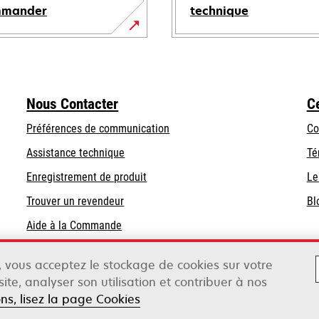
mmander
technique
s’ouvre
dans
un
nouvel
Nous Contacter
C
onglet
Préférences de communication
Co
s’ouvre
s’ouvre
Assistance technique
Té
dans
dans
Enregistrement de produit
Le
un
un
Trouver un revendeur
Bl
nouvel
nouvel
onglet
onglet
Aide à la Commande
Liste des grossistes
», vous acceptez le stockage de cookies sur votre
ite, analyser son utilisation et contribuer à nos
Légal
Conditions générales
Poli
ox
ons, lisez la page Cookies