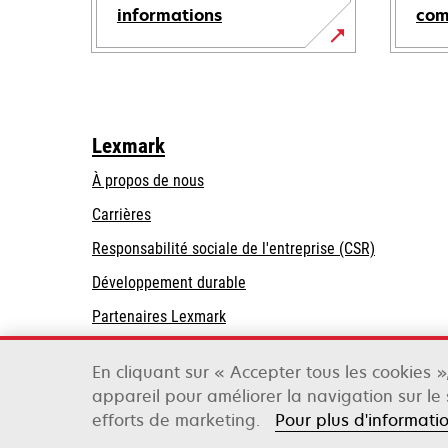
informations
co
Lexmark
À propos de nous
Carrières
s’ouvre
s’ouvre
Responsabilité sociale de l'entreprise (CSR)
dans
dans
Développement durable
un
un
Partenaires Lexmark
nouvel
nouvel
onglet
onglet
En cliquant sur « Accepter tous les cookies 
appareil pour améliorer la navigation sur le s
Lexmark International, Inc., une entreprise Xer
efforts de marketing.
Pour plus d'informati
©2026 Tous droits réservés.