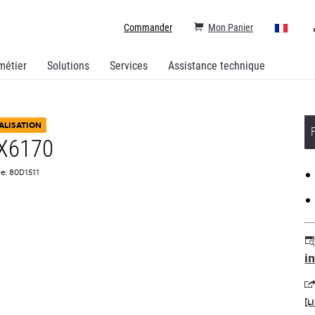
Commander
Mon Panier
métier
Solutions
Services
Assistance technique
ALISATION
 X6170
e: 80D1511
i
[L