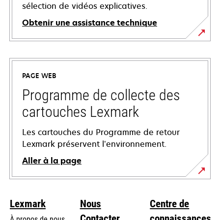
sélection de vidéos explicatives.
Obtenir une assistance technique
s’ouvre
dans
un
PAGE WEB
nouvel
onglet
Programme de collecte des
cartouches Lexmark
Les cartouches du Programme de retour
Lexmark préservent l’environnement.
Aller à la page
Lexmark
Nous
Centre de
Contacter
connaissances
À propos de nous