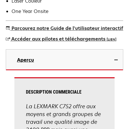
Laser Couleur
One Year Onsite
Parcourez notre Guide de l'utilisateur interactif
Accéder aux pilotes et téléchargements
[LIEN]
s’ouvre
dans
Aperçu
un
nouvel
onglet
DESCRIPTION COMMERCIALE
La LEXMARK C752 offre aux
moyens et grands groupes de
travail une qualité image de