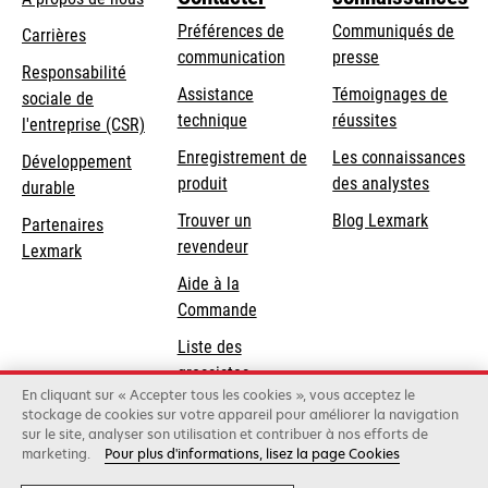
Préférences de
Communiqués de
Carrières
communication
presse
s’ouvre
Responsabilité
s’ouvre
Assistance
Témoignages de
dans
sociale de
dans
s’ouvre
technique
réussites
un
s’ouvre
l'entreprise (CSR)
un
dans
nouvel
dans
Enregistrement de
Les connaissances
Développement
nouvel
un
onglet
un
produit
des analystes
durable
onglet
nouvel
nouvel
Trouver un
Blog Lexmark
onglet
Partenaires
onglet
revendeur
Lexmark
Aide à la
Commande
Liste des
grossistes
En cliquant sur « Accepter tous les cookies », vous acceptez le
stockage de cookies sur votre appareil pour améliorer la navigation
sur le site, analyser son utilisation et contribuer à nos efforts de
Lexmark International, Inc., une entreprise Xerox
marketing.
Pour plus d'informations, lisez la page Cookies
©2026 Tous droits réservés.
Légal
Conditions générales
Politique de