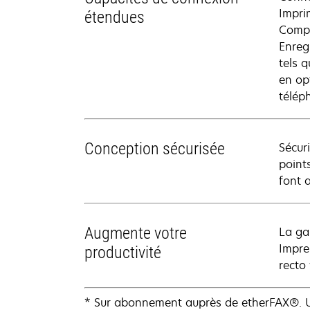
Impri
étendues
Compa
Enreg
tels 
en op
télép
Conception sécurisée
Sécur
point
font 
Augmente votre
La ga
Impre
productivité
recto
* Sur abonnement auprès de etherFAX®. Une