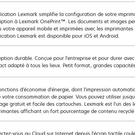
lication Lexmark simplifie la configuration de votre impri
cription à Lexmark OnePrint™. Les documents et images pe
s votre appareil mobile et imprimées avec les imprimantes 
lication Lexmark est disponible pour iOS et Android.
ption durable. Conçue pour l'entreprise et pour durer avec
ct adapté à tous les lieux. Petit format, grandes capacités
onctions d'économie d'énergie, dont l'impression automatiq
é votre consommation de papier. Vous pouvez utiliser jusqu
lage gratuit et facile des cartouches. Lexmark est l'un de
rimantes affichant un fort pourcentage de contenu recycl
tez-vous au Cloud sur Internet depuis l'écran tactile couleu