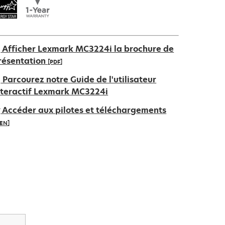
Afficher Lexmark MC3224i la brochure de
résentation
[PDF]
’ouvre
Parcourez notre Guide de l'utilisateur
ans
nteractif Lexmark MC3224i
n
Accéder aux pilotes et téléchargements
ouvel
IEN]
nglet
’ouvre
ans
n
ouvel
nglet