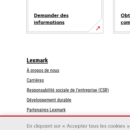
Demander des
Obt
informations
co
Lexmark
À propos de nous
Carrières
s’ouvre
s’ouvre
Responsabilité sociale de l'entreprise (CSR)
dans
dans
Développement durable
un
un
Partenaires Lexmark
nouvel
nouvel
onglet
onglet
En cliquant sur « Accepter tous les cookies 