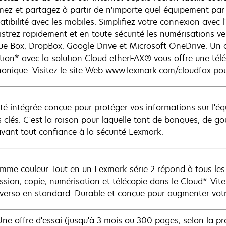
mez et partagez à partir de n'importe quel équipement par
tibilité avec les mobiles. Simplifiez votre connexion avec 
istrez rapidement et en toute sécurité les numérisations ver
que Box, DropBox, Google Drive et Microsoft OneDrive. Un a
tion* avec la solution Cloud etherFAX® vous offre une téléc
honique. Visitez le site Web www.lexmark.com/cloudfax pour
ité intégrée conçue pour protéger vos informations sur l'éq
s clés. C'est la raison pour laquelle tant de banques, de g
avant tout confiance à la sécurité Lexmark.
mme couleur Tout en un Lexmark série 2 répond à tous les 
ssion, copie, numérisation et télécopie dans le Cloud*. Vit
 verso en standard. Durable et conçue pour augmenter votre
 offre d'essai (jusqu'à 3 mois ou 300 pages, selon la prem