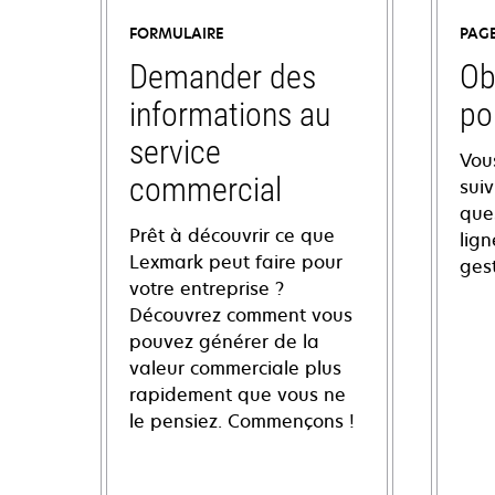
FORMULAIRE
PAG
Demander des
Ob
informations au
po
service
Vou
commercial
sui
ques
Prêt à découvrir ce que
lign
Lexmark peut faire pour
ges
votre entreprise ?
Découvrez comment vous
pouvez générer de la
valeur commerciale plus
rapidement que vous ne
le pensiez. Commençons !