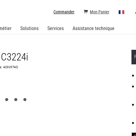
Commander
Mon Panier
métier
Solutions
Services
Assistance technique
MC3224i
ce: 40N9740