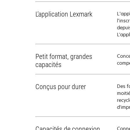
L’application Lexmark
L’app
l’ins
depui
L'app
Petit format, grandes
Conce
compa
capacités
Conçus pour durer
Des f
moiti
recyc
d'imp
Capacités de connexion
Connec