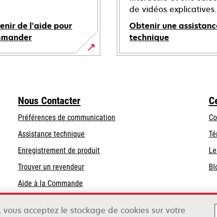
de vidéos explicatives.
enir de l'aide pour
Obtenir une assistanc
mmander
technique
s’ouvre
dans
un
nouvel
Nous Contacter
C
onglet
Préférences de communication
Co
s’ouvre
s’ouvre
Assistance technique
Té
dans
dans
Enregistrement de produit
Le
un
un
Trouver un revendeur
Bl
nouvel
nouvel
onglet
onglet
Aide à la Commande
Liste des grossistes
», vous acceptez le stockage de cookies sur votre