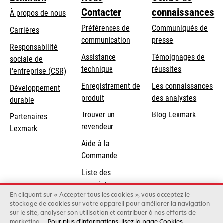
Contacter
connaissances
À propos de nous
Préférences de
Communiqués de
Carrières
communication
presse
s’ouvre
Responsabilité
s’ouvre
Assistance
Témoignages de
dans
sociale de
dans
s’ouvre
technique
réussites
un
s’ouvre
l'entreprise (CSR)
un
dans
nouvel
dans
Enregistrement de
Les connaissances
Développement
nouvel
un
onglet
un
produit
des analystes
durable
onglet
nouvel
nouvel
Trouver un
Blog Lexmark
onglet
Partenaires
onglet
revendeur
Lexmark
Aide à la
Commande
Liste des
grossistes
En cliquant sur « Accepter tous les cookies », vous acceptez le
stockage de cookies sur votre appareil pour améliorer la navigation
sur le site, analyser son utilisation et contribuer à nos efforts de
Lexmark International, Inc., une entreprise Xerox
marketing.
Pour plus d'informations, lisez la page Cookies
©2026 Tous droits réservés.