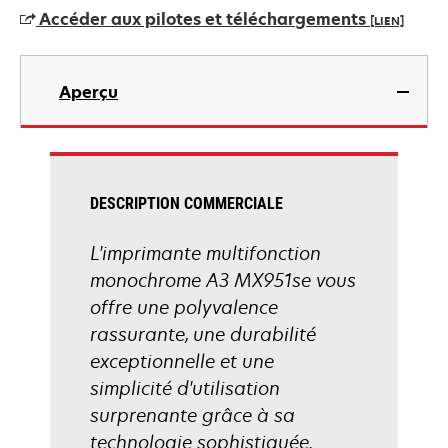
un
Accéder aux pilotes et téléchargements
[LIEN]
nouvel
onglet
s’ouvre
dans
Aperçu
un
nouvel
onglet
DESCRIPTION COMMERCIALE
L'imprimante multifonction
monochrome A3 MX951se vous
offre une polyvalence
rassurante, une durabilité
exceptionnelle et une
simplicité d'utilisation
surprenante grâce à sa
technologie sophistiquée.