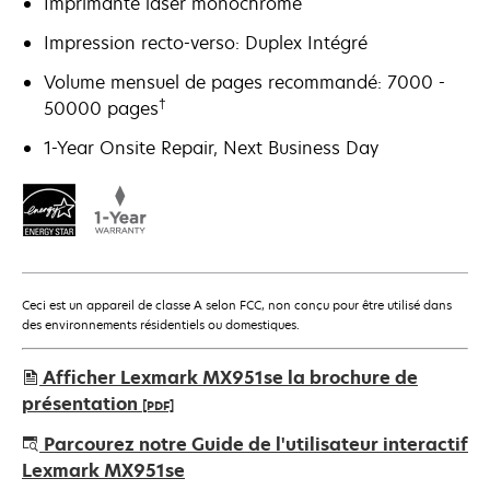
Imprimante laser monochrome
Impression recto-verso: Duplex Intégré
Volume mensuel de pages recommandé: 7000 -
†
50000 pages
1-Year Onsite Repair, Next Business Day
Ceci est un appareil de classe A selon FCC, non conçu pour être utilisé dans
des environnements résidentiels ou domestiques.
Afficher Lexmark MX951se la brochure de
présentation
[PDF]
s’ouvre
Parcourez notre Guide de l'utilisateur interactif
dans
Lexmark MX951se