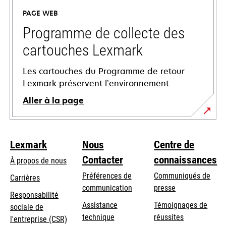
un
PAGE WEB
nouvel
onglet
Programme de collecte des
cartouches Lexmark
Les cartouches du Programme de retour
Lexmark préservent l’environnement.
Aller à la page
Lexmark
Nous
Centre de
Contacter
connaissances
À propos de nous
Préférences de
Communiqués de
Carrières
communication
presse
s’ouvre
Responsabilité
s’ouvre
Assistance
Témoignages de
dans
sociale de
dans
s’ouvre
technique
réussites
un
s’ouvre
l'entreprise (CSR)