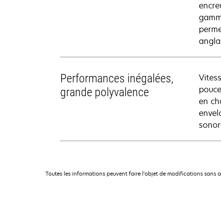
encre
gamme
permet
anglai
Performances inégalées,
Vites
pouce
grande polyvalence
en ch
envel
sonor
Toutes les informations peuvent faire l'objet de modifications sans 