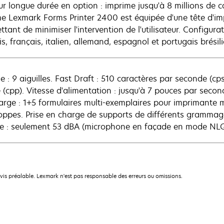
ur longue durée en option : imprime jusqu'à 8 millions de 
 Lexmark Forms Printer 2400 est équipée d'une tête d'imp
tant de minimiser l'intervention de l'utilisateur. Configura
s, français, italien, allemand, espagnol et portugais brésili
se : 9 aiguilles. Fast Draft : 510 caractères par seconde (c
 (cpp). Vitesse d'alimentation : jusqu'à 7 pouces par seco
arge : 1+5 formulaires multi-exemplaires pour imprimante mat
oppes. Prise en charge de supports de différents grammages 
e : seulement 53 dBA (microphone en façade en mode NLQ
avis préalable. Lexmark n'est pas responsable des erreurs ou omissions.