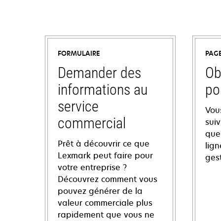
FORMULAIRE
PAG
Demander des
Ob
informations au
po
service
Vou
commercial
sui
ques
Prêt à découvrir ce que
lign
Lexmark peut faire pour
ges
votre entreprise ?
Découvrez comment vous
pouvez générer de la
valeur commerciale plus
rapidement que vous ne