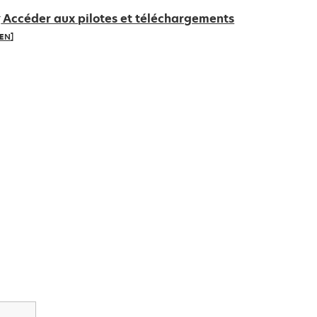
Accéder aux pilotes et téléchargements
IEN]
’ouvre
ans
n
ouvel
nglet