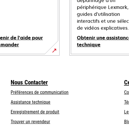
dépannage d'un
périphérique Lexmark,
guides d'utilisation
interactifs et une sélec
de vidéos explicatives.
enir de l'aide pour
Obtenir une assistanc
mmander
technique
s’ouvre
dans
un
nouvel
Nous Contacter
C
onglet
Préférences de communication
Co
s’ouvre
s’ouvre
Assistance technique
Té
dans
dans
Enregistrement de produit
Le
un
un
Trouver un revendeur
Bl
nouvel
nouvel