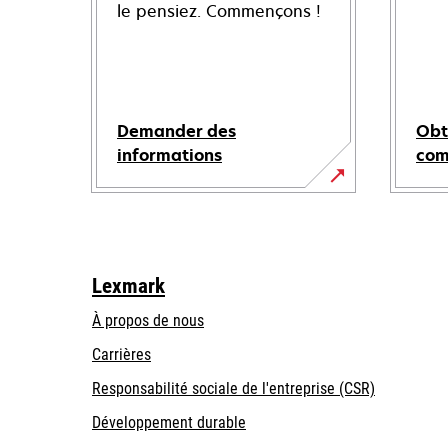
le pensiez. Commençons !
Demander des
Obt
informations
co
Lexmark
À propos de nous
Carrières
s’ouvre
s’ouvre
Responsabilité sociale de l'entreprise (CSR)
dans
dans
Développement durable
un
un