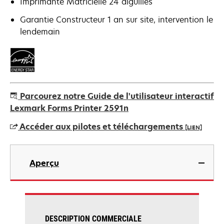
Imprimante Matricielle 24 aiguilles
Garantie Constructeur 1 an sur site, intervention le
lendemain
Parcourez notre Guide de l'utilisateur interactif
Lexmark Forms Printer 2591n
Accéder aux pilotes et téléchargements
[LIEN]
s’ouvre
dans
Aperçu
un
nouvel
onglet
DESCRIPTION COMMERCIALE