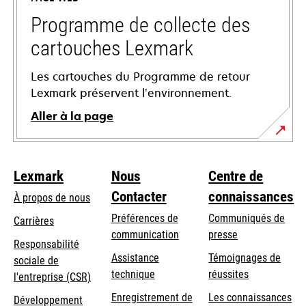
nouvel
onglet
Programme de collecte des
cartouches Lexmark
Les cartouches du Programme de retour
Lexmark préservent l’environnement.
Aller à la page
Lexmark
Nous
Centre de
Contacter
connaissances
À propos de nous
Préférences de
Communiqués de
Carrières
communication
presse
s’ouvre
Responsabilité
s’ouvre
Assistance
Témoignages de
dans
sociale de
dans
s’ouvre
technique
réussites
un
s’ouvre
l'entreprise (CSR)
un
dans
nouvel
dans
Enregistrement de
Les connaissances
Développement