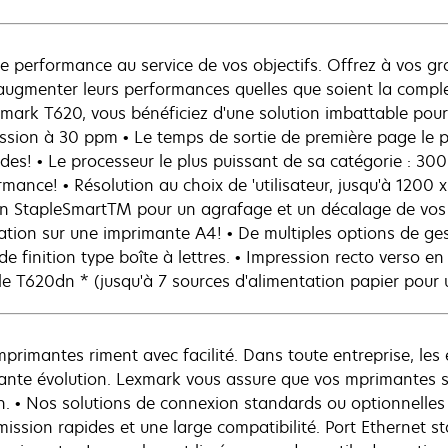
de performance au service de vos objectifs. Offrez à vos gr
augmenter leurs performances quelles que soient la complexi
xmark T620, vous bénéficiez d'une solution imbattable pou
ssion à 30 ppm • Le temps de sortie de première page le p
des! • Le processeur le plus puissant de sa catégorie : 300
mance! • Résolution au choix de 'utilisateur, jusqu'à 1200 x
ion StapleSmartTM pour un agrafage et un décalage de vos
ation sur une imprimante A4! • De multiples options de ges
de finition type boîte à lettres. • Impression recto verso e
e T620dn * (jusqu'à 7 sources d'alimentation papier pour 
mprimantes riment avec facilité. Dans toute entreprise, le
ante évolution. Lexmark vous assure que vos mprimantes s
n. • Nos solutions de connexion standards ou optionnelles
mission rapides et une large compatibilité. Port Ethernet s