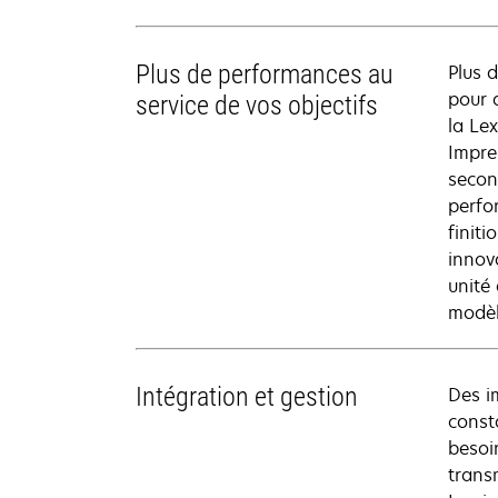
Plus de performances au
Plus 
pour 
service de vos objectifs
la Le
Impre
secon
perfor
finit
innov
unité 
modèl
Intégration et gestion
Des i
const
besoi
trans