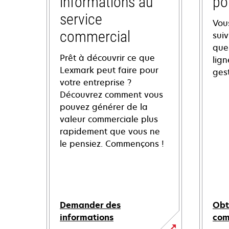
informations au
po
service
Vou
commercial
sui
ques
Prêt à découvrir ce que
lign
Lexmark peut faire pour
ges
votre entreprise ?
Découvrez comment vous
pouvez générer de la
valeur commerciale plus
rapidement que vous ne
le pensiez. Commençons !
Demander des
Obt
informations
co