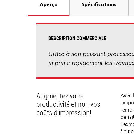
Aperçu
Spécifications
DESCRIPTION COMMERCIALE
Grâce à son puissant processe
imprime rapidement les travaux
Augmentez votre
Avec 
l'imp
productivité et non vos
rempla
coûts d'impression!
densi
Lexma
finit