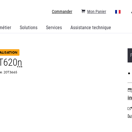
Commander
Mon Panier
métier
Solutions
Services
Assistance technique
ALISATION
T620
n
ce: 20T3665
i
[L
s