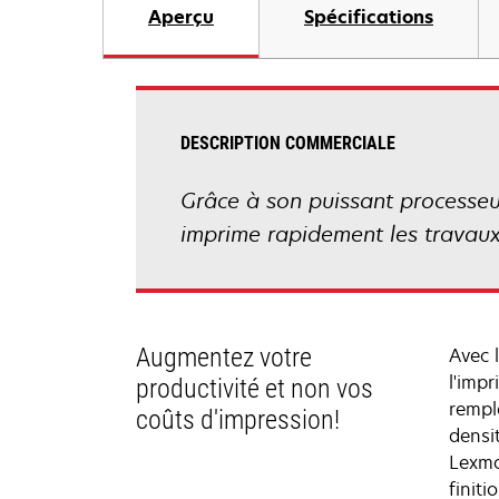
Aperçu
Spécifications
DESCRIPTION COMMERCIALE
Grâce à son puissant processe
imprime rapidement les travaux
Augmentez votre
Avec 
l'imp
productivité et non vos
rempla
coûts d'impression!
densi
Lexma
finit