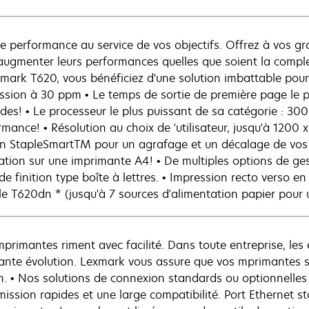
de performance au service de vos objectifs. Offrez à vos gr
augmenter leurs performances quelles que soient la complexi
xmark T620, vous bénéficiez d'une solution imbattable pou
ssion à 30 ppm • Le temps de sortie de première page le p
des! • Le processeur le plus puissant de sa catégorie : 300
mance! • Résolution au choix de 'utilisateur, jusqu'à 1200 x
ion StapleSmartTM pour un agrafage et un décalage de vos
ation sur une imprimante A4! • De multiples options de ges
de finition type boîte à lettres. • Impression recto verso e
e T620dn * (jusqu'à 7 sources d'alimentation papier pour 
mprimantes riment avec facilité. Dans toute entreprise, le
ante évolution. Lexmark vous assure que vos mprimantes s
n. • Nos solutions de connexion standards ou optionnelles
mission rapides et une large compatibilité. Port Ethernet s