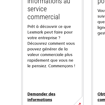
informations au
po
service
Vou
commercial
sui
ques
Prêt à découvrir ce que
lign
Lexmark peut faire pour
ges
votre entreprise ?
Découvrez comment vous
pouvez générer de la
valeur commerciale plus
rapidement que vous ne
le pensiez. Commençons !
Demander des
Obt
informations
co