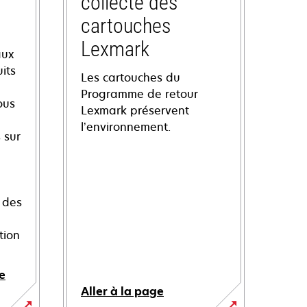
collecte des
cartouches
Lexmark
aux
its
Les cartouches du
Programme de retour
ous
Lexmark préservent
l’environnement.
 sur
 des
tion
e
Aller à la page