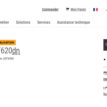
Commander
Mon Panier
métier
Solutions
Services
Assistance technique
ALISATION
T620
dn
ce: 20T3765
i
[L
s