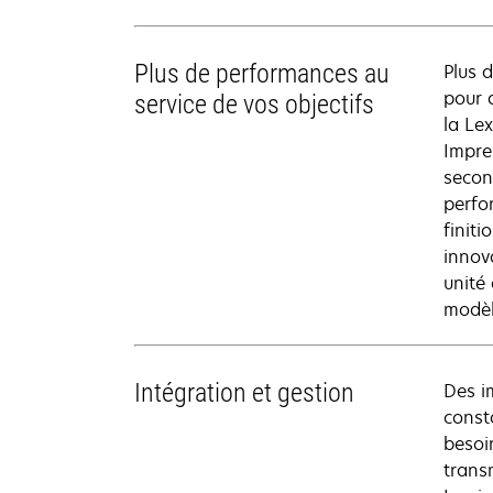
Plus de performances au
Plus 
pour 
service de vos objectifs
la Le
Impre
secon
perfor
finit
innov
unité 
modèl
Intégration et gestion
Des i
const
besoi
trans