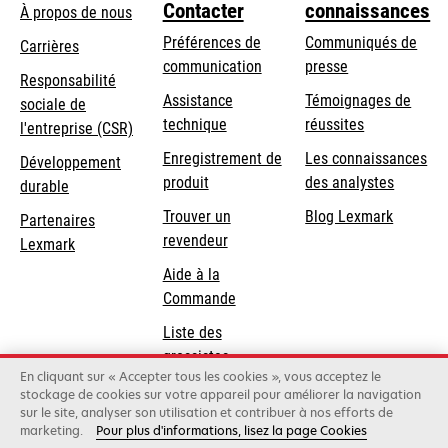
Contacter
connaissances
À propos de nous
Préférences de
Communiqués de
Carrières
communication
presse
s’ouvre
Responsabilité
s’ouvre
Assistance
Témoignages de
dans
sociale de
dans
s’ouvre
technique
réussites
un
s’ouvre
l'entreprise (CSR)
un
dans
nouvel
dans
Enregistrement de
Les connaissances
Développement
nouvel
un
onglet
un
produit
des analystes
durable
onglet
nouvel
nouvel
Trouver un
Blog Lexmark
onglet
Partenaires
onglet
revendeur
Lexmark
Aide à la
Commande
Liste des
grossistes
En cliquant sur « Accepter tous les cookies », vous acceptez le
stockage de cookies sur votre appareil pour améliorer la navigation
sur le site, analyser son utilisation et contribuer à nos efforts de
Lexmark International, Inc., une entreprise Xerox
marketing.
Pour plus d'informations, lisez la page Cookies
©2026 Tous droits réservés.