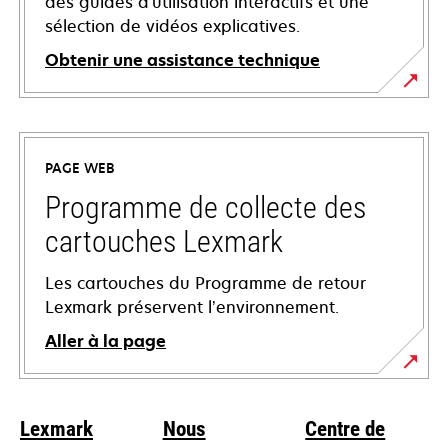
des guides d'utilisation interactifs et une
sélection de vidéos explicatives.
Obtenir une assistance technique
s’ouvre
dans
un
PAGE WEB
nouvel
onglet
Programme de collecte des
cartouches Lexmark
Les cartouches du Programme de retour
Lexmark préservent l’environnement.
Aller à la page
Lexmark
Nous
Centre de