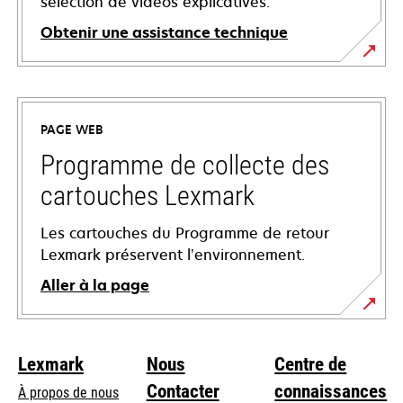
sélection de vidéos explicatives.
Obtenir une assistance technique
s’ouvre
dans
un
PAGE WEB
nouvel
onglet
Programme de collecte des
cartouches Lexmark
Les cartouches du Programme de retour
Lexmark préservent l’environnement.
Aller à la page
Lexmark
Nous
Centre de
Contacter
connaissances
À propos de nous