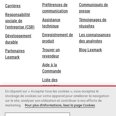
Préférences de
Communiqués de
Carrières
communication
presse
s’ouvre
Responsabilité
s’ouvre
Assistance
Témoignages de
dans
sociale de
dans
s’ouvre
technique
réussites
un
s’ouvre
l'entreprise (CSR)
un
dans
nouvel
dans
Enregistrement de
Les connaissances
Développement
nouvel
un
onglet
un
produit
des analystes
durable
onglet
nouvel
nouvel
Trouver un
Blog Lexmark
onglet
Partenaires
onglet
revendeur
Lexmark
Aide à la
Commande
Liste des
grossistes
En cliquant sur « Accepter tous les cookies », vous acceptez le
stockage de cookies sur votre appareil pour améliorer la navigation
sur le site, analyser son utilisation et contribuer à nos efforts de
Lexmark International, Inc., une entreprise Xerox
marketing.
Pour plus d'informations, lisez la page Cookies
©2026 Tous droits réservés.
Légal
Conditions générales
Politique de