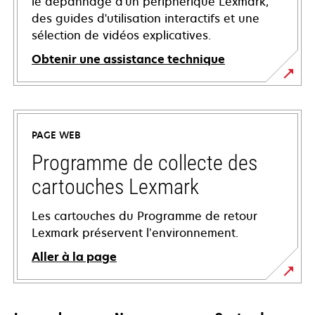
le dépannage d'un périphérique Lexmark,
des guides d'utilisation interactifs et une
sélection de vidéos explicatives.
Obtenir une assistance technique
s’ouvre
dans
un
PAGE WEB
nouvel
onglet
Programme de collecte des
cartouches Lexmark
Les cartouches du Programme de retour
Lexmark préservent l’environnement.
Aller à la page