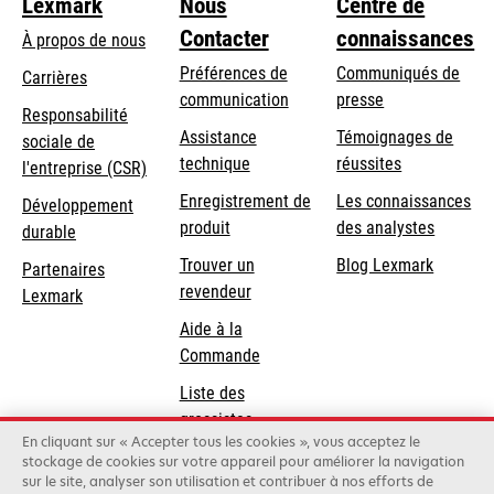
Lexmark
Nous
Centre de
Contacter
connaissances
À propos de nous
Préférences de
Communiqués de
Carrières
communication
presse
s’ouvre
Responsabilité
s’ouvre
Assistance
Témoignages de
dans
sociale de
dans
s’ouvre
technique
réussites
un
s’ouvre
l'entreprise (CSR)
un
dans
nouvel
dans
Enregistrement de
Les connaissances
Développement
nouvel
un
onglet
un
produit
des analystes
durable
onglet
nouvel
nouvel
Trouver un
Blog Lexmark
onglet
Partenaires
onglet
revendeur
Lexmark
Aide à la
Commande
Liste des
grossistes
En cliquant sur « Accepter tous les cookies », vous acceptez le
stockage de cookies sur votre appareil pour améliorer la navigation
sur le site, analyser son utilisation et contribuer à nos efforts de
Lexmark International, Inc., une entreprise Xerox