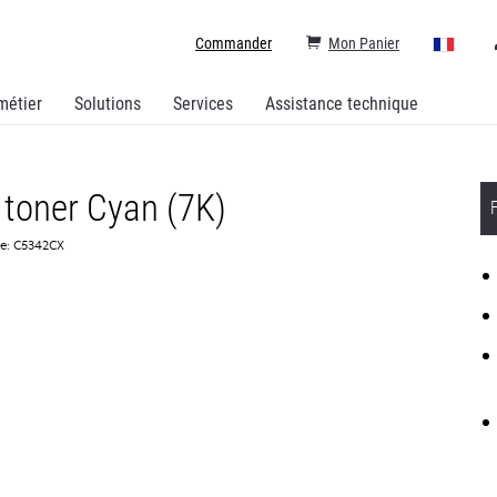
Commander
Mon Panier
métier
Solutions
Services
Assistance technique
toner Cyan (7K)
ce: C5342CX