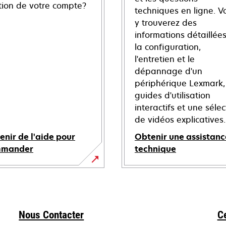
tion de votre compte?
techniques en ligne. V
y trouverez des
informations détaillées
la configuration,
l'entretien et le
dépannage d'un
périphérique Lexmark,
guides d'utilisation
interactifs et une sélec
de vidéos explicatives.
enir de l'aide pour
Obtenir une assistanc
mmander
technique
s’ouvre
dans
un
nouvel
Nous Contacter
C
onglet