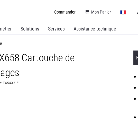
Commander
Mon Panier
métier
Solutions
Services
Assistance technique
ge
 X658 Cartouche de
pages
e: T654X21E