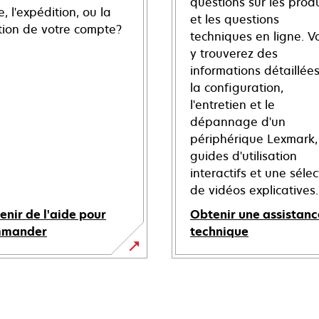
questions sur les produ
e, l'expédition, ou la
et les questions
tion de votre compte?
techniques en ligne. V
y trouverez des
informations détaillées
la configuration,
l'entretien et le
dépannage d'un
périphérique Lexmark,
guides d'utilisation
interactifs et une sélec
de vidéos explicatives.
enir de l'aide pour
Obtenir une assistanc
mmander
technique
s’ouvre
dans
un
nouvel