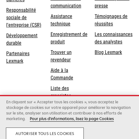
communication
presse
s’ouvre
Responsabilité
s’ouvre
Assistance
Témoignages de
dans
sociale de
dans
s’ouvre
technique
réussites
un
s’ouvre
l'entreprise (CSR)
un
dans
nouvel
dans
Enregistrement de
Les connaissances
Développement
nouvel
un
onglet
un
produit
des analystes
durable
onglet
nouvel
nouvel
Trouver un
Blog Lexmark
onglet
Partenaires
onglet
revendeur
Lexmark
Aide à la
Commande
Liste des
grossistes
En cliquant sur « Accepter tous les cookies », vous acceptez le
stockage de cookies sur votre appareil pour améliorer la navigation
sur le site, analyser son utilisation et contribuer à nos efforts de
Lexmark International, Inc., une entreprise Xerox
marketing.
Pour plus d'informations, lisez la page Cookies
©2026 Tous droits réservés.
Légal
Conditions générales
Politique de
confidentialité
Annuler le contrat
AUTORISER TOUS LES COOKIES