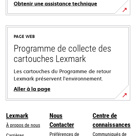
Obtenir une assistance technique
s’ouvre
dans
un
PAGE WEB
nouvel
onglet
Programme de collecte des
cartouches Lexmark
Les cartouches du Programme de retour
Lexmark préservent l’environnement.
Aller à la page
Lexmark
Nous
Centre de
Contacter
connaissances
À propos de nous
Préférences de
Communiqués de
Carrières