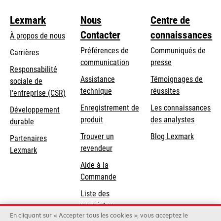
Lexmark
Nous
Centre de
Contacter
connaissances
À propos de nous
Préférences de
Communiqués de
Carrières
communication
presse
s’ouvre
Responsabilité
s’ouvre
Assistance
Témoignages de
dans
sociale de
dans
s’ouvre
technique
réussites
un
s’ouvre
l'entreprise (CSR)
un
dans
nouvel
dans
Enregistrement de
Les connaissances
Développement
nouvel
un
onglet
un
produit
des analystes
durable
onglet
nouvel
nouvel
Trouver un
Blog Lexmark
onglet
Partenaires
onglet
revendeur
Lexmark
Aide à la
Commande
Liste des
grossistes
En cliquant sur « Accepter tous les cookies », vous acceptez le