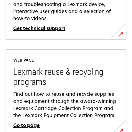
and troubleshooting a Lexmark device,
interactive user guides and a selection of
how-to videos.
Get technical support
opens
in
a
WEB PAGE
new
tab
Lexmark reuse & recycling
programs
Find out how to reuse and recycle supplies
and equipment through the award-winning
Lexmark Cartridge Collection Program and
the Lexmark Equipment Collection Program.
Go to page