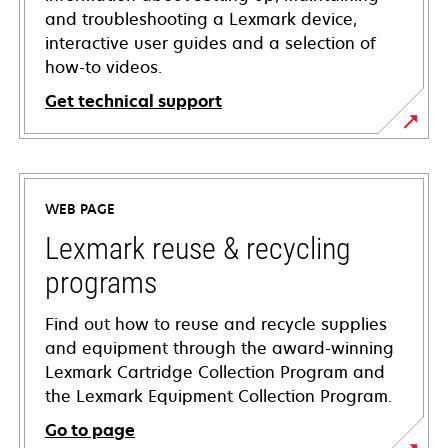
and troubleshooting a Lexmark device,
interactive user guides and a selection of
how-to videos.
Get technical support
opens
in
a
WEB PAGE
new
tab
Lexmark reuse & recycling
programs
Find out how to reuse and recycle supplies
and equipment through the award-winning
Lexmark Cartridge Collection Program and
the Lexmark Equipment Collection Program.
Go to page