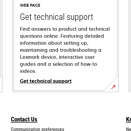
WEB PAGE
Get technical support
Find answers to product and technical
questions online. Featuring detailed
information about setting up,
maintaining and troubleshooting a
Lexmark device, interactive user
guides and a selection of how-to
videos.
Get technical support
opens
in
a
new
Contact Us
K
tab
Communication preferences
Ne