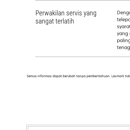
Perwakilan servis yang
Denga
telep
sangat terlatih
syara
yang 
palin
tenag
Semua informasi dapat berubah tanpa pemberitahuan. Lexmark tid