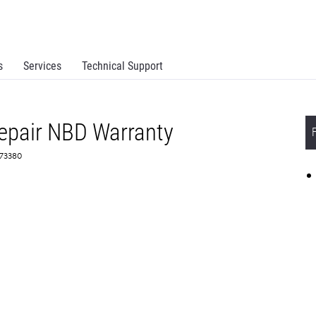
s
Services
Technical Support
epair NBD Warranty
373380