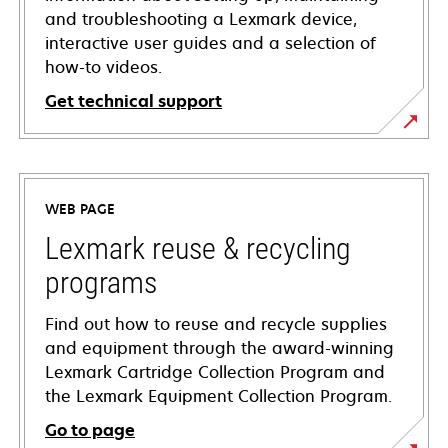
and troubleshooting a Lexmark device,
interactive user guides and a selection of
how-to videos.
Get technical support
opens
in
a
WEB PAGE
new
tab
Lexmark reuse & recycling
programs
Find out how to reuse and recycle supplies
and equipment through the award-winning
Lexmark Cartridge Collection Program and
the Lexmark Equipment Collection Program.
Go to page