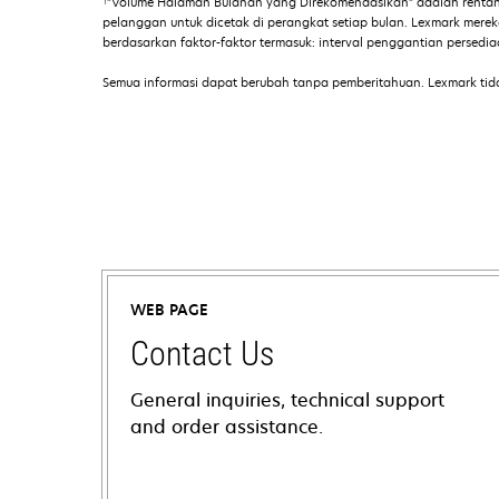
"Volume Halaman Bulanan yang Direkomendasikan" adalah renta
pelanggan untuk dicetak di perangkat setiap bulan. Lexmark mer
berdasarkan faktor-faktor termasuk: interval penggantian persed
Semua informasi dapat berubah tanpa pemberitahuan. Lexmark tid
WEB PAGE
Contact Us
General inquiries, technical support
and order assistance.