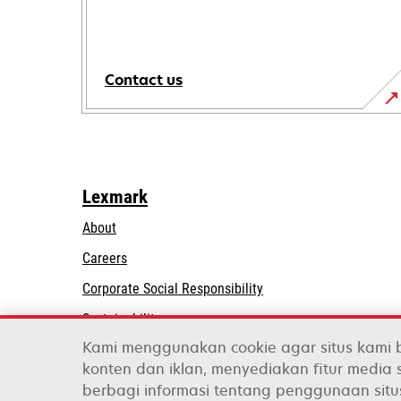
Contact us
Lexmark
About
Careers
opens
Corporate Social Responsibility
in
Sustainability
a
Kami menggunakan cookie agar situs kami 
Lexmark Partners
new
konten dan iklan, menyediakan fitur media s
tab
berbagi informasi tentang penggunaan situ