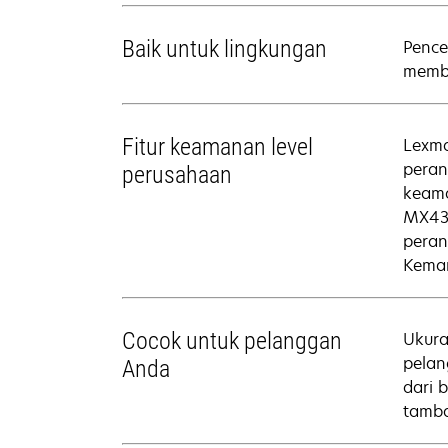
Baik untuk lingkungan
Pence
memba
Fitur keamanan level
Lexma
peran
perusahaan
keama
MX432
peran
Kemam
Cocok untuk pelanggan
Ukura
pelan
Anda
dari 
tamba