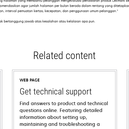
ng halaman yang membantu pelanggan mengevaluasi penawaran produk Lexmark ber
ekomendasikan agar jumlah halaman per bulan berada dalam rentang yang ditetapk
iaan, interval pemuatan kertas, kecepatan, dan penggunaan umum pelanggan."
ak bertanggung jawab atas kesalahan atau kelalaian apa pun.
Related content
WEB PAGE
Get technical support
Find answers to product and technical
questions online. Featuring detailed
information about setting up,
maintaining and troubleshooting a