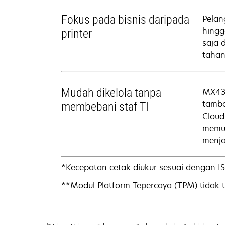
Fokus pada bisnis daripada
Pelan
hingg
printer
saja 
tahan
Mudah dikelola tanpa
MX432
tamba
membebani staf TI
Cloud
memud
menja
*Kecepatan cetak diukur sesuai dengan I
**Modul Platform Tepercaya (TPM) tidak t
†