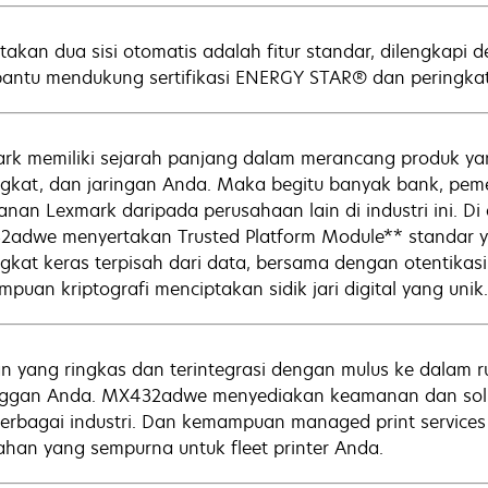
takan dua sisi otomatis adalah fitur standar, dilengkapi
ntu mendukung sertifikasi ENERGY STAR® dan peringkat 
rk memiliki sejarah panjang dalam merancang produk ya
gkat, dan jaringan Anda. Maka begitu banyak bank, pem
nan Lexmark daripada perusahaan lain di industri ini. Di
adwe menyertakan Trusted Platform Module** standar y
gkat keras terpisah dari data, bersama dengan otentikasi
puan kriptografi menciptakan sidik jari digital yang unik.
n yang ringkas dan terintegrasi dengan mulus ke dalam r
ggan Anda. MX432adwe menyediakan keamanan dan solus
berbagai industri. Dan kemampuan managed print services 
han yang sempurna untuk fleet printer Anda.