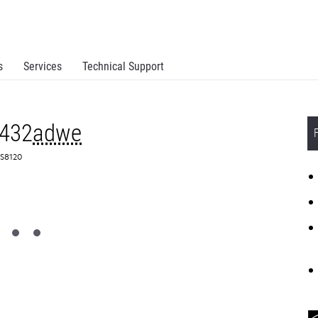
s
Services
Technical Support
432
adwe
9S8120