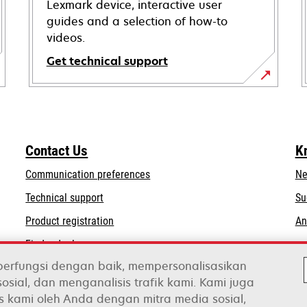
Lexmark device, interactive user
guides and a selection of how-to
videos.
Get technical support
opens
in
a
new
Contact Us
K
tab
Communication preferences
Ne
opens
Technical support
Su
in
Product registration
An
a
Find a dealer
new
tab
berfungsi dengan baik, mempersonalisasikan
osial, dan menganalisis trafik kami. Kami juga
s kami oleh Anda dengan mitra media sosial,