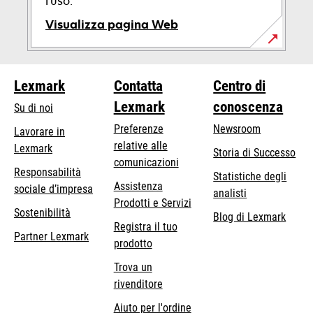
l'uso.
Visualizza pagina Web
Lexmark
Contatta
Centro di
Lexmark
conoscenza
Su di noi
Preferenze
Newsroom
Lavorare in
relative alle
Lexmark
Storia di Successo
comunicazioni
Responsabilità
Statistiche degli
Assistenza
si
sociale d’impresa
analisti
Prodotti e Servizi
apre
Sostenibilità
Blog di Lexmark
in
Registra il tuo
Partner Lexmark
una
prodotto
nuova
Trova un
scheda
rivenditore
Aiuto per l'ordine