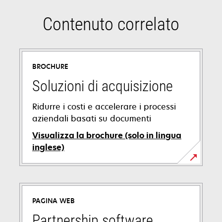
Contenuto correlato
BROCHURE
Soluzioni di acquisizione
Ridurre i costi e accelerare i processi
aziendali basati su documenti
Visualizza la brochure (solo in lingua
inglese)
si
apre
in
PAGINA WEB
una
nuova
Partnership software