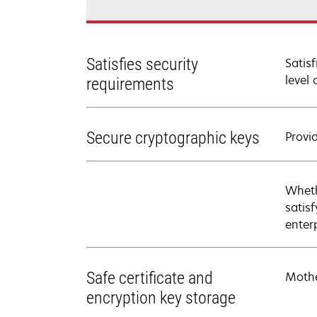
Satisfies security
Satis
level
requirements
Secure cryptographic keys
Provi
Wheth
satis
enter
Safe certificate and
Mothe
encryption key storage