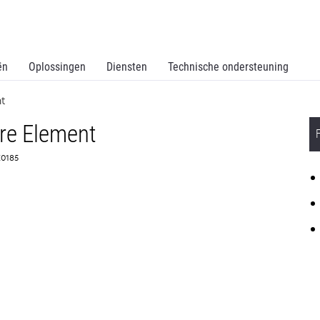
ën
Oplossingen
Diensten
Technische ondersteuning
t
re Element
7X0185