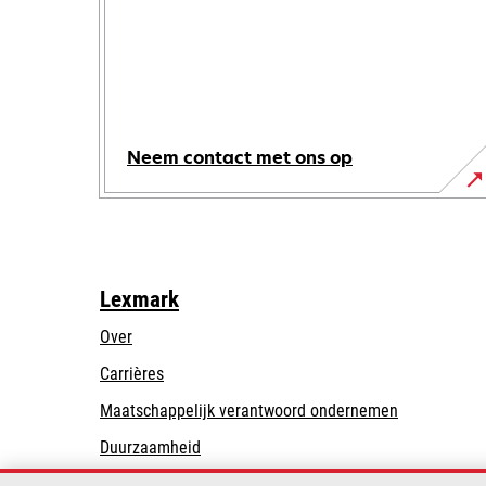
Neem contact met ons op
Lexmark
Over
Carrières
opens
Maatschappelijk verantwoord ondernemen
in
Duurzaamheid
a
Lexmark Partners