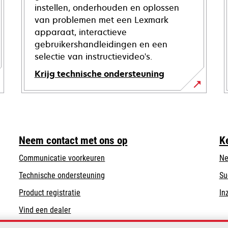
instellen, onderhouden en oplossen
van problemen met een Lexmark
apparaat, interactieve
gebruikershandleidingen en een
selectie van instructievideo's.
Krijg technische ondersteuning
opens
in
a
new
Neem contact met ons op
K
tab
Communicatie voorkeuren
Ne
opens
Technische ondersteuning
Su
in
Product registratie
In
a
Vind een dealer
new
tab