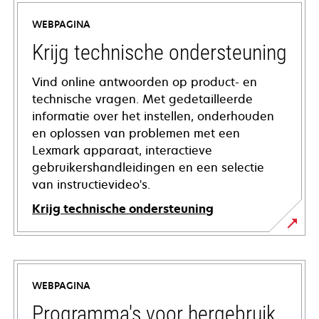
WEBPAGINA
Krijg technische ondersteuning
Vind online antwoorden op product- en
technische vragen. Met gedetailleerde
informatie over het instellen, onderhouden
en oplossen van problemen met een
Lexmark apparaat, interactieve
gebruikershandleidingen en een selectie
van instructievideo's.
Krijg technische ondersteuning
opens
in
a
WEBPAGINA
new
tab
Programma's voor hergebruik