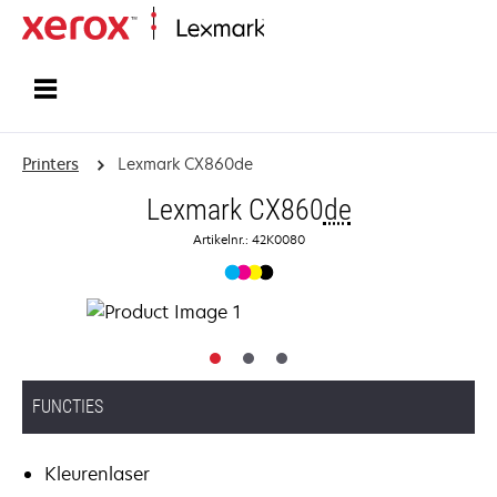
Startpagina
Printers
Lexmark CX860de
Lexmark CX860
de
Artikelnr.: 42K0080
FUNCTIES
Kleurenlaser