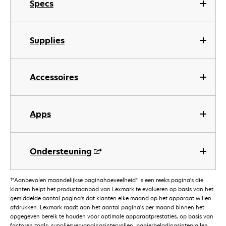
Specs
Supplies
Accessoires
Apps
Ondersteuning
†
"Aanbevolen maandelijkse paginahoeveelheid" is een reeks pagina's die
klanten helpt het productaanbod van Lexmark te evalueren op basis van het
gemiddelde aantal pagina's dat klanten elke maand op het apparaat willen
afdrukken. Lexmark raadt aan het aantal pagina's per maand binnen het
opgegeven bereik te houden voor optimale apparaatprestaties, op basis van
factoren zoals: suppliesvervangingsintervallen, papierbeladingsintervallen,