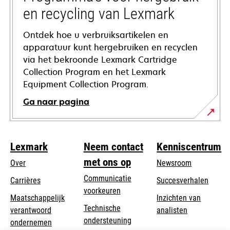
en recycling van Lexmark
Ontdek hoe u verbruiksartikelen en
apparatuur kunt hergebruiken en recyclen
via het bekroonde Lexmark Cartridge
Collection Program en het Lexmark
Equipment Collection Program.
Ga naar pagina
Lexmark
Neem contact
Kenniscentrum
met ons op
Over
Newsroom
Communicatie
Carrières
Succesverhalen
voorkeuren
Maatschappelijk
Inzichten van
Technische
verantwoord
analisten
opens
ondersteuning
opens
ondernemen