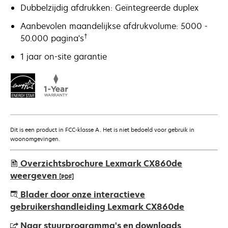
Dubbelzijdig afdrukken: Geïntegreerde duplex
Aanbevolen maandelijkse afdrukvolume: 5000 -
†
50.000 pagina's
1 jaar on-site garantie
Dit is een product in FCC-klasse A. Het is niet bedoeld voor gebruik in
woonomgevingen.
Overzichtsbrochure Lexmark CX860de
weergeven
[PDF]
opens
Blader door onze interactieve
in
gebruikershandleiding Lexmark CX860de
a
Naar stuurprogramma's en downloads