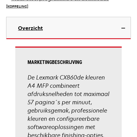
new
[KOPPELING]
tab
opens
in
Overzicht
a
new
tab
MARKETINGBESCHRIJVING
De Lexmark CX860de kleuren
A4 MFP combineert
afdruksnelheden tot maximaal
57 pagina´s per minuut,
gebruiksgemak, professionele
kleuren en configureerbare
softwareoplossingen met
beschikbare finishing-opties.