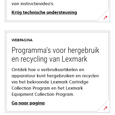
van instructievideo's.
Krijg technische ondersteuning
opens
in
a
WEBPAGINA
new
tab
Programma's voor hergebruik
en recycling van Lexmark
Ontdek hoe u verbruiksartikelen en
apparatuur kunt hergebruiken en recyclen
via het bekroonde Lexmark Cartridge
Collection Program en het Lexmark
Equipment Collection Program.
Ga naar pagina