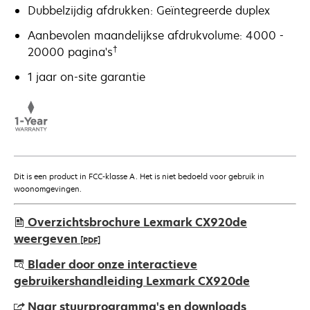
Dubbelzijdig afdrukken: Geïntegreerde duplex
Aanbevolen maandelijkse afdrukvolume: 4000 -
†
20000 pagina's
1 jaar on-site garantie
Dit is een product in FCC-klasse A. Het is niet bedoeld voor gebruik in
woonomgevingen.
Overzichtsbrochure Lexmark CX920de
weergeven
[PDF]
opens
Blader door onze interactieve
in
gebruikershandleiding Lexmark CX920de
a
Naar stuurprogramma's en downloads