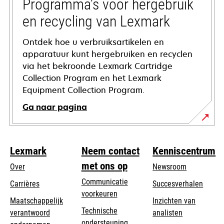
tab
Programma's voor hergebruik
en recycling van Lexmark
Ontdek hoe u verbruiksartikelen en
apparatuur kunt hergebruiken en recyclen
via het bekroonde Lexmark Cartridge
Collection Program en het Lexmark
Equipment Collection Program.
Ga naar pagina
Lexmark
Neem contact
Kenniscentrum
met ons op
Over
Newsroom
Communicatie
Carrières
Succesverhalen
voorkeuren
Maatschappelijk
Inzichten van
Technische
verantwoord
analisten
opens
ondersteuning