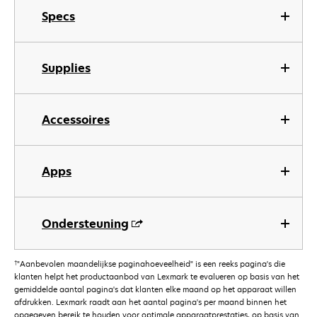
Specs
Supplies
Accessoires
Apps
Ondersteuning
†
"Aanbevolen maandelijkse paginahoeveelheid" is een reeks pagina's die
klanten helpt het productaanbod van Lexmark te evalueren op basis van het
gemiddelde aantal pagina's dat klanten elke maand op het apparaat willen
afdrukken. Lexmark raadt aan het aantal pagina's per maand binnen het
opgegeven bereik te houden voor optimale apparaatprestaties, op basis van