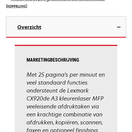
new
[KOPPELING]
tab
opens
in
Overzicht
a
new
tab
MARKETINGBESCHRIJVING
Met 25 pagina's per minuut en
veel standaard functies
ondersteunt de Lexmark
CX920de A3 kleurenlaser MFP
veeleisende afdruktaken via
een krachtige combinatie van
afdrukken, kopiëren, scannen,
faxen en optioneel finishing.