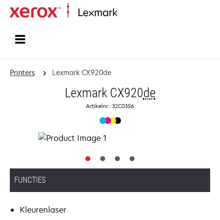
Startpagina
Printers
Lexmark CX920de
Lexmark CX920
de
Artikelnr.: 32C0356
FUNCTIES
Kleurenlaser