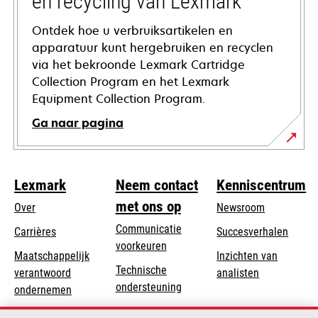
en recycling van Lexmark
Ontdek hoe u verbruiksartikelen en
apparatuur kunt hergebruiken en recyclen
via het bekroonde Lexmark Cartridge
Collection Program en het Lexmark
Equipment Collection Program.
Ga naar pagina
Lexmark
Neem contact
Kenniscentrum
met ons op
Over
Newsroom
Communicatie
Carrières
Succesverhalen
voorkeuren
Maatschappelijk
Inzichten van
Technische
verantwoord
analisten
opens
ondersteuning
opens
ondernemen
in
in
Product registratie
Duurzaamheid