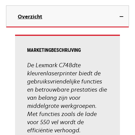
opens
in
Overzicht
a
new
tab
MARKETINGBESCHRIJVING
De Lexmark C748dte
kleurenlaserprinter biedt de
gebruiksvriendelijke functies
en betrouwbare prestaties die
van belang zijn voor
middelgrote werkgroepen.
Met functies zoals de lade
voor 550 vel wordt de
efficiëntie verhoogd.