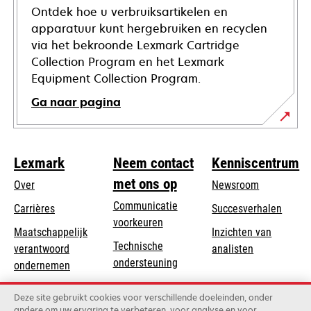
Ontdek hoe u verbruiksartikelen en
apparatuur kunt hergebruiken en recyclen
via het bekroonde Lexmark Cartridge
Collection Program en het Lexmark
Equipment Collection Program.
Ga naar pagina
Lexmark
Neem contact
Kenniscentrum
met ons op
Over
Newsroom
Communicatie
Carrières
Succesverhalen
voorkeuren
Maatschappelijk
Inzichten van
Technische
verantwoord
analisten
opens
ondersteuning
opens
ondernemen
in
in
Product registratie
Duurzaamheid
a
Deze site gebruikt cookies voor verschillende doeleinden, onder
a
Vind een dealer
andere om uw ervaring te verbeteren, voor analyse en voor