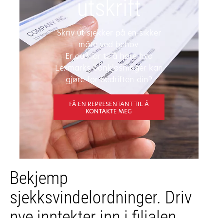
utskrift
Skriv ut sjekker på en sikker
måte ved behov.
Er du klar til å høre hva
Lexmarks bankløsninger kan
gjøre for bedriften din?
FÅ EN REPRESENTANT TIL Å
KONTAKTE MEG
Bekjemp
sjekksvindelordninger. Driv
nye inntekter inn i filialen.