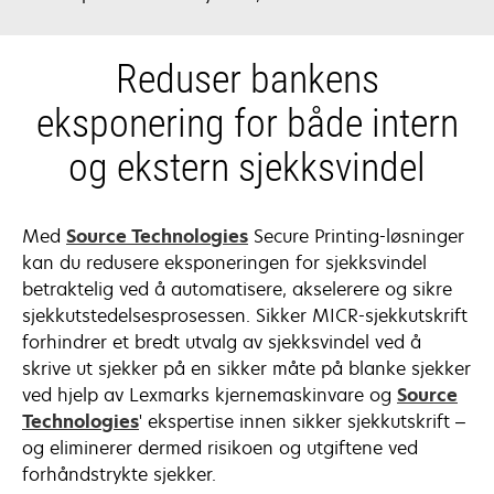
Reduser bankens
eksponering for både intern
og ekstern sjekksvindel
opens
Med
Source Technologies
Secure Printing-løsninger
in
kan du redusere eksponeringen for sjekksvindel
a
betraktelig ved å automatisere, akselerere og sikre
new
sjekkutstedelsesprosessen. Sikker MICR-sjekkutskrift
tab
forhindrer et bredt utvalg av sjekksvindel ved å
skrive ut sjekker på en sikker måte på blanke sjekker
ved hjelp av Lexmarks kjernemaskinvare og
Source
opens
Technologies
' ekspertise innen sikker sjekkutskrift –
in
og eliminerer dermed risikoen og utgiftene ved
a
forhåndstrykte sjekker.