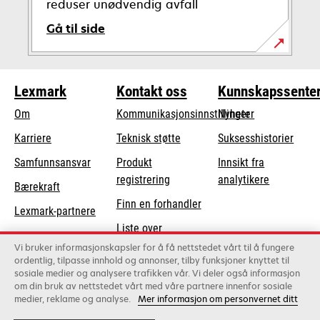
reduser unødvendig avfall
Gå til side
Lexmark
Kontakt oss
Kunnskapssente
Om
Kommunikasjonsinnstillinger
Nyheter
opens
Karriere
Teknisk støtte
Suksesshistorier
in
opens
Samfunnsansvar
Produkt
Innsikt fra
a
in
registrering
analytikere
Bærekraft
new
a
Finn en forhandler
tab
Lexmark-partnere
new
Liste over
tab
grossister
Vi bruker informasjonskapsler for å få nettstedet vårt til å fungere
ordentlig, tilpasse innhold og annonser, tilby funksjoner knyttet til
sosiale medier og analysere trafikken vår. Vi deler også informasjon
om din bruk av nettstedet vårt med våre partnere innenfor sosiale
Lexmark International, Inc., et Xerox-selskap
medier, reklame og analyse.
Mer informasjon om personvernet ditt
©2026 Alle rettigheter forbeholdt.
Lovlig
Personvern