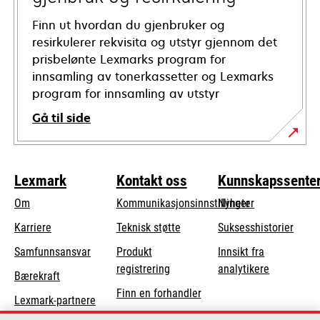
Finn ut hvordan du gjenbruker og
resirkulerer rekvisita og utstyr gjennom det
prisbelønte Lexmarks program for
innsamling av tonerkassetter og Lexmarks
program for innsamling av utstyr
Gå til side
Lexmark
Kontakt oss
Kunnskapssente
Om
Kommunikasjonsinnstillinger
Nyheter
opens
Karriere
Teknisk støtte
Suksesshistorier
in
opens
Samfunnsansvar
Produkt
Innsikt fra
a
in
registrering
analytikere
Bærekraft
new
a
Finn en forhandler
tab
Lexmark-partnere
new
Liste over
tab