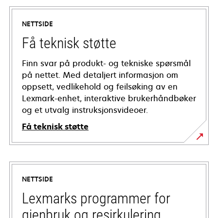
NETTSIDE
Få teknisk støtte
Finn svar på produkt- og tekniske spørsmål
på nettet. Med detaljert informasjon om
oppsett, vedlikehold og feilsøking av en
Lexmark-enhet, interaktive brukerhåndbøker
og et utvalg instruksjonsvideoer.
Få teknisk støtte
opens
in
a
NETTSIDE
new
tab
Lexmarks programmer for
gjenbruk og resirkulering