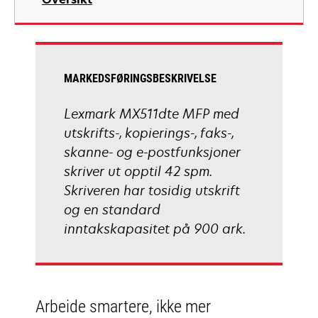
a
new
tab
MARKEDSFØRINGSBESKRIVELSE
Lexmark MX511dte MFP med
utskrifts-, kopierings-, faks-,
skanne- og e-postfunksjoner
skriver ut opptil 42 spm.
Skriveren har tosidig utskrift
og en standard
inntakskapasitet på 900 ark.
Arbeide smartere, ikke mer