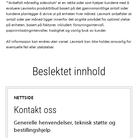
†
"Anbefalt månedlig sidevolum" er en rekke sider som hjelper kundene med å
evaluere Lexmarks produkttilbud basert på det gjennomsnittlige antall sider
kundene planlegger å skrive ut på enheten hver måned. Lexmark anbefaler at
antall sider per måned ligger innenfor det angitte området for optimal ytelse
på enheten, basert på faktorer, inkludert: forsyningsintervall,
papirinnlastingintervaller, hastighet og vanlig bruk av kunder.
All informasjon kan endres uten varsel. Lexmark kan ikke holdes ansvarlig for
eventuelle feil eller utelatelser.
Beslektet innhold
NETTSIDE
Kontakt oss
Generelle henvendelser, teknisk støtte og
bestillingshjelp.