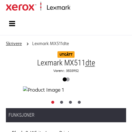
Hjem
Skrivere
Lexmark MX511dte
UTGÅTT
Lexmark MX511
dte
Varenr.: 35S5952
FUNKSJONER