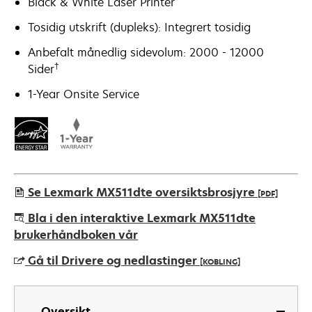
Black & White Laser Printer
Tosidig utskrift (dupleks): Integrert tosidig
Anbefalt månedlig sidevolum: 2000 - 12000
†
Sider
1-Year Onsite Service
Se Lexmark MX511dte oversiktsbrosjyre
[PDF]
opens
Bla i den interaktive Lexmark MX511dte
in
brukerhåndboken vår
a
Gå til Drivere og nedlastinger
[KOBLING]
new
tab
opens
in
Oversikt