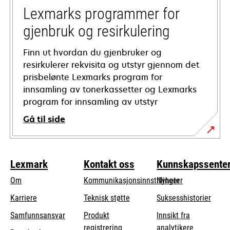
tab
Lexmarks programmer for
gjenbruk og resirkulering
Finn ut hvordan du gjenbruker og
resirkulerer rekvisita og utstyr gjennom det
prisbelønte Lexmarks program for
innsamling av tonerkassetter og Lexmarks
program for innsamling av utstyr
Gå til side
Lexmark
Kontakt oss
Kunnskapssente
Om
Kommunikasjonsinnstillinger
Nyheter
opens
Karriere
Teknisk støtte
Suksesshistorier
in
opens
Samfunnsansvar
Produkt
Innsikt fra
a
in
registrering
analytikere