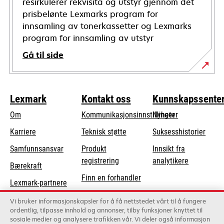
resirkulerer rekvisita og utstyr gjennom det
prisbelønte Lexmarks program for
innsamling av tonerkassetter og Lexmarks
program for innsamling av utstyr
Gå til side
Lexmark
Kontakt oss
Kunnskapssente
Om
Kommunikasjonsinnstillinger
Nyheter
opens
Karriere
Teknisk støtte
Suksesshistorier
in
opens
Samfunnsansvar
Produkt
Innsikt fra
a
in
registrering
analytikere
Bærekraft
new
a
Finn en forhandler
tab
Lexmark-partnere
new
Liste over
tab
Vi bruker informasjonskapsler for å få nettstedet vårt til å fungere
grossister
ordentlig, tilpasse innhold og annonser, tilby funksjoner knyttet til
sosiale medier og analysere trafikken vår. Vi deler også informasjon