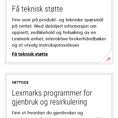
Få teknisk støtte
Finn svar på produkt- og tekniske spørsmål
på nettet. Med detaljert informasjon om
oppsett, vedlikehold og feilsøking av en
Lexmark-enhet, interaktive brukerhåndbøker
og et utvalg instruksjonsvideoer.
Få teknisk støtte
opens
in
a
NETTSIDE
new
tab
Lexmarks programmer for
gjenbruk og resirkulering
Finn ut hvordan du gjenbruker og