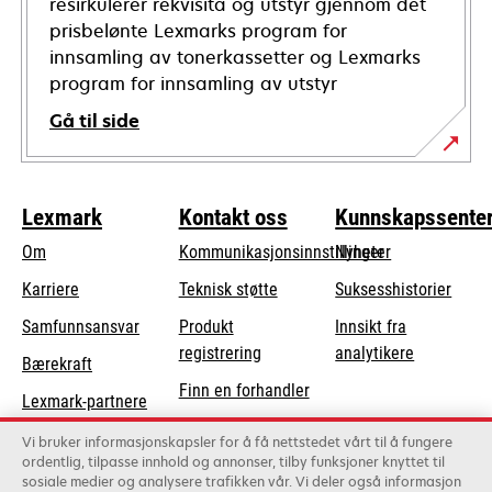
resirkulerer rekvisita og utstyr gjennom det
prisbelønte Lexmarks program for
innsamling av tonerkassetter og Lexmarks
program for innsamling av utstyr
Gå til side
Lexmark
Kontakt oss
Kunnskapssente
Om
Kommunikasjonsinnstillinger
Nyheter
opens
Karriere
Teknisk støtte
Suksesshistorier
in
opens
Samfunnsansvar
Produkt
Innsikt fra
a
in
registrering
analytikere
Bærekraft
new
a
Finn en forhandler
tab
Lexmark-partnere
new
Liste over
tab
Vi bruker informasjonskapsler for å få nettstedet vårt til å fungere
grossister
ordentlig, tilpasse innhold og annonser, tilby funksjoner knyttet til
sosiale medier og analysere trafikken vår. Vi deler også informasjon