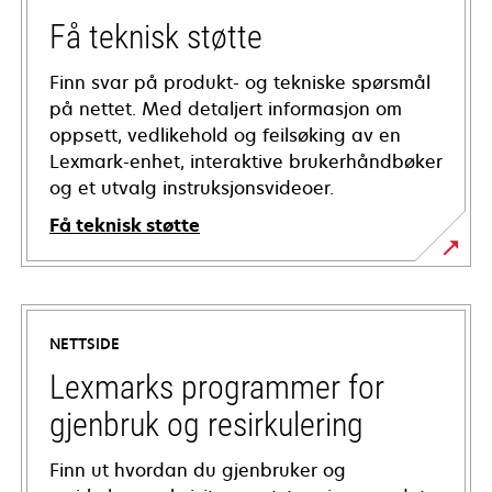
Få teknisk støtte
Finn svar på produkt- og tekniske spørsmål
på nettet. Med detaljert informasjon om
oppsett, vedlikehold og feilsøking av en
Lexmark-enhet, interaktive brukerhåndbøker
og et utvalg instruksjonsvideoer.
Få teknisk støtte
opens
in
a
NETTSIDE
new
tab
Lexmarks programmer for
gjenbruk og resirkulering
Finn ut hvordan du gjenbruker og