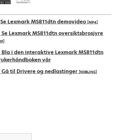
Se Lexmark MS811dtn demovideo
[MP4]
Se Lexmark MS811dtn oversiktsbrosjyre
DF]
pens
Bla i den interaktive Lexmark MS811dtn
rukerhåndboken vår
Gå til Drivere og nedlastinger
[KOBLING]
ew
ab
pens
ew
ab