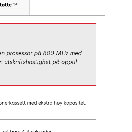
tøtte
t, en prosessor på 800 MHz med
 utskriftshastighet på opptil
onerkassett med ekstra høy kapasitet,
ut på bare 4.4 sekunder.