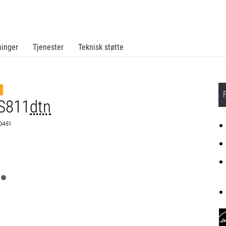
ninger
Tjenester
Teknisk støtte
S811
dtn
0451