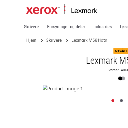
Skrivere
Forsyninger og deler
Industries
Løs
Hjem
Skrivere
Lexmark MS811dtn
UTGÅTT
Lexmark M
Varenr.: 40G