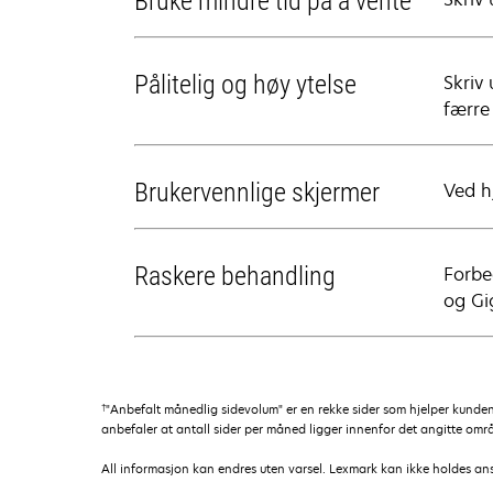
Bruke mindre tid på å vente
Pålitelig og høy ytelse
Skriv
færre
Brukervennlige skjermer
Ved h
Raskere behandling
Forbe
og Gi
†
"Anbefalt månedlig sidevolum" er en rekke sider som hjelper kunde
anbefaler at antall sider per måned ligger innenfor det angitte områd
All informasjon kan endres uten varsel. Lexmark kan ikke holdes ansvar