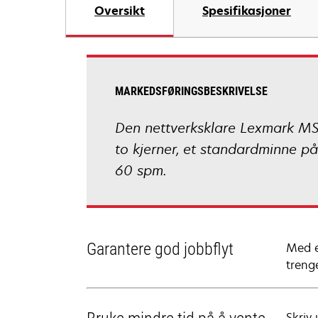
Oversikt
Spesifikasjoner
MARKEDSFØRINGSBESKRIVELSE
Den nettverksklare Lexmark MS8
to kjerner, et standardminne på
60 spm.
Garantere god jobbflyt
Med e
trenge
Skriv 