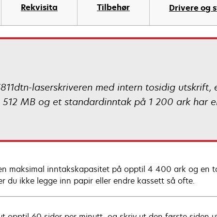
Rekvisita
Tilbehør
Drivere og s
11dtn-laserskriveren med intern tosidig utskrif
 512 MB og et standardinntak på 1 200 ark har en
n maksimal inntakskapasitet på opptil 4 400 ark og en t
r du ikke legge inn papir eller endre kassett så ofte.
ut opptil 60 sider per minutt, og skriv ut den første siden 