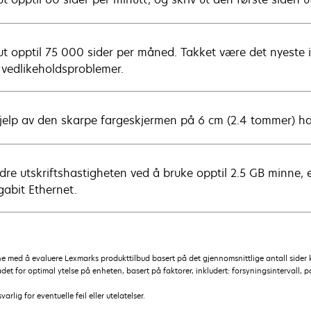
 ut opptil 75 000 sider per måned. Takket være det nyeste 
 vedlikeholdsproblemer.
jelp av den skarpe fargeskjermen på 6 cm (2.4 tommer) har 
dre utskriftshastigheten ved å bruke opptil 2.5 GB minne
gabit Ethernet.
ne med å evaluere Lexmarks produkttilbud basert på det gjennomsnittlige antall side
et for optimal ytelse på enheten, basert på faktorer, inkludert: forsyningsintervall, p
lig for eventuelle feil eller utelatelser.