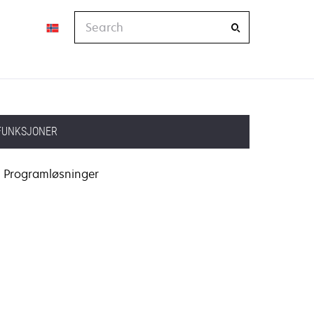
Search
FUNKSJONER
Programløsninger