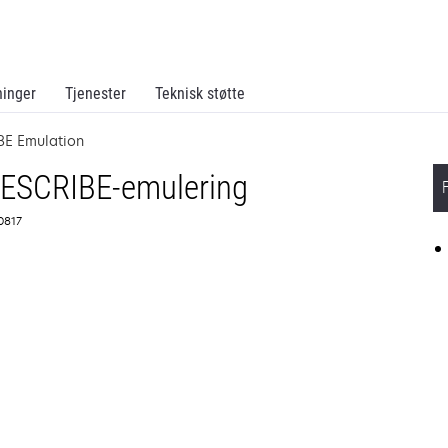
ninger
Tjenester
Teknisk støtte
BE Emulation
RESCRIBE-emulering
0817