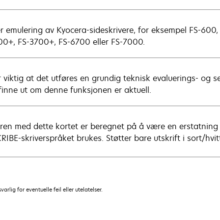
er emulering av Kyocera-sideskrivere, for eksempel FS-600,
00+, FS-3700+, FS-6700 eller FS-7000.
 viktig at det utføres en grundig teknisk evaluerings- og se
 finne ut om denne funksjonen er aktuell.
eren med dette kortet er beregnet på å være en erstatning 
IBE-skriverspråket brukes. Støtter bare utskrift i sort/hvit
lig for eventuelle feil eller utelatelser.