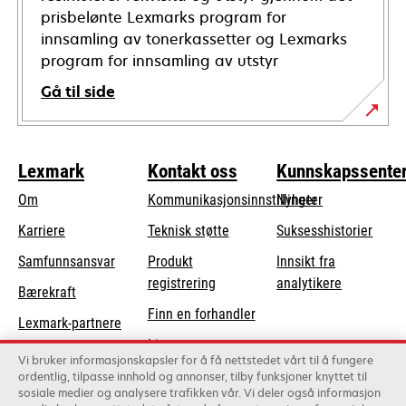
prisbelønte Lexmarks program for
innsamling av tonerkassetter og Lexmarks
program for innsamling av utstyr
Gå til side
Lexmark
Kontakt oss
Kunnskapssente
Om
Kommunikasjonsinnstillinger
Nyheter
opens
Karriere
Teknisk støtte
Suksesshistorier
in
opens
Samfunnsansvar
Produkt
Innsikt fra
a
in
registrering
analytikere
Bærekraft
new
a
Finn en forhandler
tab
Lexmark-partnere
new
Liste over
tab
Vi bruker informasjonskapsler for å få nettstedet vårt til å fungere
grossister
ordentlig, tilpasse innhold og annonser, tilby funksjoner knyttet til
sosiale medier og analysere trafikken vår. Vi deler også informasjon