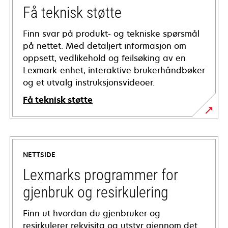
Få teknisk støtte
Finn svar på produkt- og tekniske spørsmål
på nettet. Med detaljert informasjon om
oppsett, vedlikehold og feilsøking av en
Lexmark-enhet, interaktive brukerhåndbøker
og et utvalg instruksjonsvideoer.
Få teknisk støtte
opens
in
a
NETTSIDE
new
tab
Lexmarks programmer for
gjenbruk og resirkulering
Finn ut hvordan du gjenbruker og
resirkulerer rekvisita og utstyr gjennom det