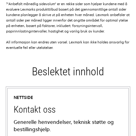
†
"Anbefalt månedlig sidevolum" er en rekke sider som hjelper kundene med å
evaluere Lexmarks produkttilbud basert på det gjennomsnittlige antall sider
kundene planlegger å skrive ut på enheten hver måned. Lexmark anbefaler at
antall sider per måned ligger innenfor det angitte området for optimal ytelse
på enheten, basert på faktorer, inkludert: forsyningsintervall,
papirinnlastingintervaller, hastighet og vanlig bruk av kunder.
All informasjon kan endres uten varsel. Lexmark kan ikke holdes ansvarlig for
eventuelle feil eller utelatelser.
Beslektet innhold
NETTSIDE
Kontakt oss
Generelle henvendelser, teknisk støtte og
bestillingshjelp.