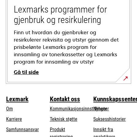
tab
Lexmarks programmer for
gjenbruk og resirkulering
Finn ut hvordan du gjenbruker og
resirkulerer rekvisita og utstyr gjennom det
prisbelønte Lexmarks program for
innsamling av tonerkassetter og Lexmarks
program for innsamling av utstyr
Gå til side
Lexmark
Kontakt oss
Kunnskapssente
Om
Kommunikasjonsinnstillinger
Nyheter
opens
Karriere
Teknisk støtte
Suksesshistorier
in
opens
Samfunnsansvar
Produkt
Innsikt fra
a
in
registrering
analytikere