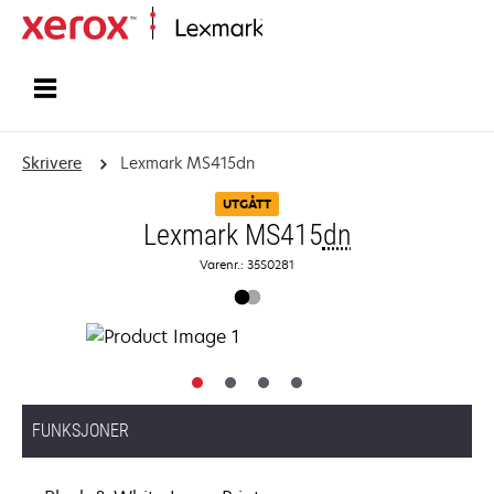
Hjem
Skrivere
Lexmark MS415dn
UTGÅTT
Lexmark MS415
dn
Varenr.: 35S0281
FUNKSJONER