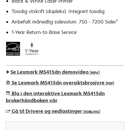
Black & White Laser Printer
Tosidig utskrift (dupleks): Integrert tosidig
†
Anbefalt månedlig sidevolum: 750 - 7200 Sider
1-Year Return-to-Base Service
Se Lexmark MS415dn demovideo
[MP4]
Se Lexmark MS415dn oversiktsbrosjyre
[PDF]
opens
Bla i den interaktive Lexmark MS415dn
in
brukerhåndboken vår
a
Gå til Drivere og nedlastinger
[KOBLING]
new
tab
opens
in