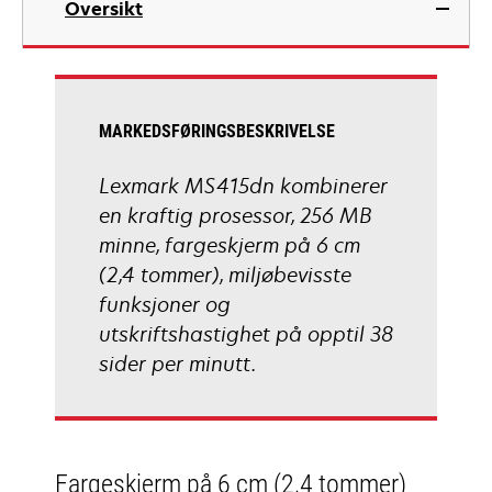
Oversikt
a
new
tab
MARKEDSFØRINGSBESKRIVELSE
Lexmark MS415dn kombinerer
en kraftig prosessor, 256 MB
minne, fargeskjerm på 6 cm
(2,4 tommer), miljøbevisste
funksjoner og
utskriftshastighet på opptil 38
sider per minutt.
Fargeskjerm på 6 cm (2,4 tommer)