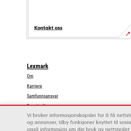
Kontakt oss
Lexmark
Om
Karriere
opens
Samfunnsansvar
in
Bærekraft
a
Vi bruker informasjonskapsler for å få nettste
Lexmark-partnere
new
og annonser, tilby funksjoner knyttet til sosi
tab
også informasjon om din bruk av nettstedet 