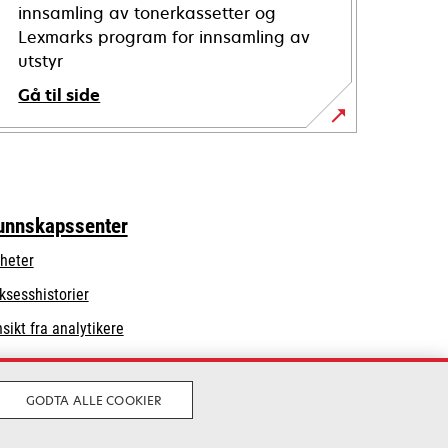
innsamling av tonerkassetter og
Lexmarks program for innsamling av
utstyr
Gå til side
unnskapssenter
heter
ksesshistorier
nsikt fra analytikere
GODTA ALLE COOKIER