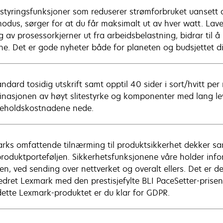
styringsfunksjoner som reduserer strømforbruket uansett om 
modus, sørger for at du får maksimalt ut av hver watt. Lav
ng av prosessorkjerner ut fra arbeidsbelastning, bidrar til 
ne. Det er gode nyheter både for planeten og budsjettet di
ndard tosidig utskrift samt opptil 40 sider i sort/hvitt per
nasjonen av høyt slitestyrke og komponenter med lang le
keholdskostnadene nede.
rks omfattende tilnærming til produktsikkerhet dekker sa
produktporteføljen. Sikkerhetsfunksjonene våre holder inf
en, ved sending over nettverket og overalt ellers. Det er d
edret Lexmark med den prestisjefylte BLI PaceSetter-pris
ette Lexmark-produktet er du klar for GDPR.