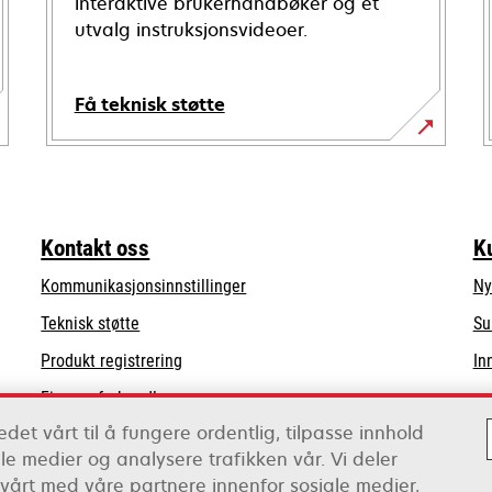
interaktive brukerhåndbøker og et
utvalg instruksjonsvideoer.
Få teknisk støtte
opens
in
a
new
Kontakt oss
K
tab
Kommunikasjonsinnstillinger
Ny
opens
Teknisk støtte
Su
in
Produkt registrering
In
a
Finn en forhandler
new
tab
det vårt til å fungere ordentlig, tilpasse innhold
Liste over grossister
ale medier og analysere trafikken vår. Vi deler
vårt med våre partnere innenfor sosiale medier,