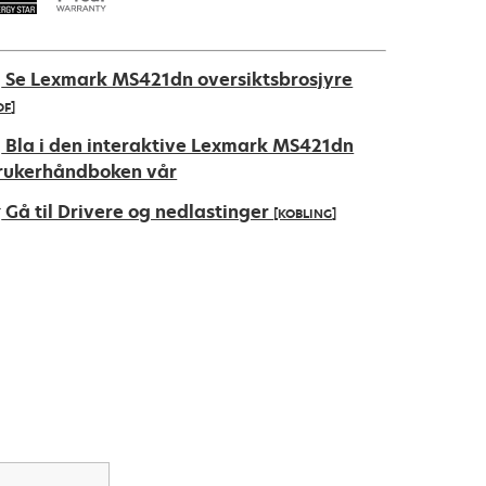
Se Lexmark MS421dn oversiktsbrosjyre
DF]
pens
Bla i den interaktive Lexmark MS421dn
rukerhåndboken vår
Gå til Drivere og nedlastinger
[KOBLING]
ew
ab
pens
ew
ab