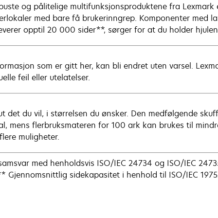
uste og pålitelige multifunksjonsproduktene fra Lexmark er 
agerlokaler med bare få brukerinngrep. Komponenter med la
everer opptil 20 000 sider**, sørger for at du holder hjulen
nformasjon som er gitt her, kan bli endret uten varsel. Lexm
elle feil eller utelatelser.
ut det du vil, i størrelsen du ønsker. Den medfølgende skuff
gal, mens flerbruksmateren for 100 ark kan brukes til mindr
flere muligheter.
 i samsvar med henholdsvis ISO/IEC 24734 og ISO/IEC 24735
 Gjennomsnittlig sidekapasitet i henhold til ISO/IEC 1975