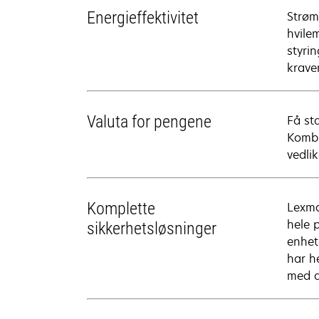
Energieffektivitet
Strøm
hvile
styri
krave
Valuta for pengene
Få sta
Kombi
vedli
Komplette
Lexma
hele 
sikkerhetsløsninger
enhet
har h
med d