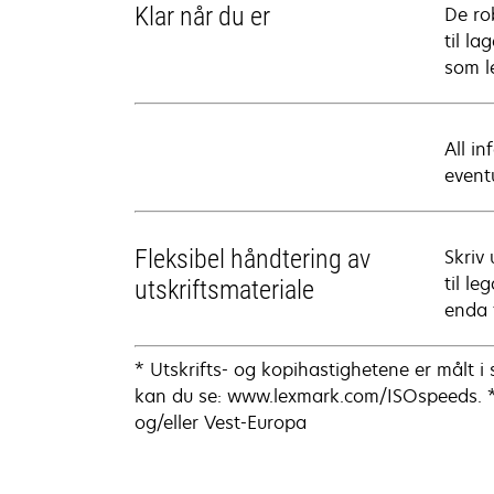
Klar når du er
De rob
til l
som l
All i
eventu
Fleksibel håndtering av
Skriv 
til le
utskriftsmateriale
enda 
* Utskrifts- og kopihastighetene er målt
kan du se: www.lexmark.com/ISOspeeds. **
og/eller Vest-Europa