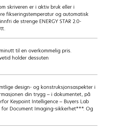
skriveren er i aktiv bruk eller i
ere fikseringstemperatur og automatisk
å innfri de strenge ENERGY STAR 2.0-
tt.
 minutt til en overkommelig pris.
vetid holder dessuten
mtlige design- og konstruksjonsaspekter i
ormasjonen din trygg – i dokumentet, på
erfor Keypoint Intelligence – Buyers Lab
en for Document Imaging-sikkerhet***. Og