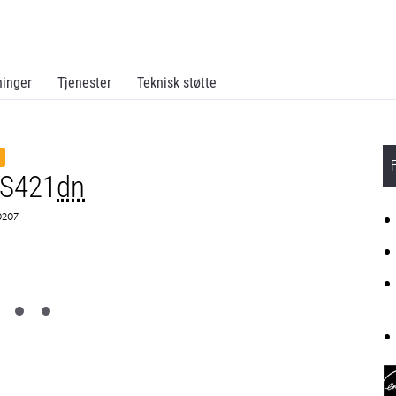
ninger
Tjenester
Teknisk støtte
MS421
dn
0207