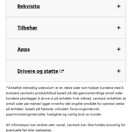
Rekvisita
Tilbehør
Apps
Drivere og støtte
†
"Anbefalt månedlig sidevolum" er en rekke sider som hjelper kundene med å
evaluere Lexmarks produkttilbud basert på det gjennomsnittlige antall sider
kundene planlegger å skrive ut på enheten hver måned. Lexmark anbefaler at
antall sider per måned ligger innenfor det angitte området for optimal ytelse
på enheten, basert på faktorer, inkludert: forsyningsintervall,
papirinnlastingintervaller, hastighet og vanlig bruk av kunder.
All informasjon kan endres uten varsel. Lexmark kan ikke holdes ansvarlig for
eventuelle feil eller utelatelser.