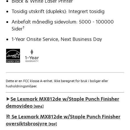
Black & White Laser Printer
Tosidig utskrift (dupleks): Integrert tosidig
Anbefalt månedlig sidevolum: 5000 - 100000
†
Sider
1-Year Onsite Service, Next Business Day
Dette er en FCC klasse A-enhet. Ikke beregnet for bruk i boliger eller
husholdningsmiljøer.
Se Lexmark MX812de w/Staple Punch Finisher
demovideo
[MP4]
Se Lexmark MX812de w/Staple Punch Finisher
oversiktsbrosjyre
[PDF]