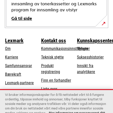
innsamling av tonerkassetter og Lexmarks
program for innsamling av utstyr
Gå til side
Lexmark
Kontakt oss
Kunnskapssente
Om
Kommunikasjonsinnstillinger
Nyheter
opens
Karriere
Teknisk støtte
Suksesshistorier
in
opens
Samfunnsansvar
Produkt
Innsikt fra
a
in
registrering
analytikere
Bærekraft
new
a
Finn en forhandler
tab
Lexmark-partnere
new
Liste over
tab
Vi bruker informasjonskapsler for å få nettstedet vårt til å fungere
grossister
ordentlig, tilpasse innhold og annonser, tilby funksjoner knyttet til
sosiale medier og analysere trafikken vår. Vi deler også informasjon
om din bruk av nettstedet vårt med våre partnere innenfor sosiale
Lexmark International, Inc., et Xerox-selskap
medier, reklame og analyse.
Mer informasjon om personvernet ditt