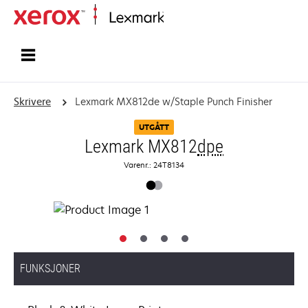
Hjem
Skrivere
Lexmark MX812de w/Staple Punch Finisher
UTGÅTT
Lexmark MX812
dpe
Varenr.: 24T8134
FUNKSJONER