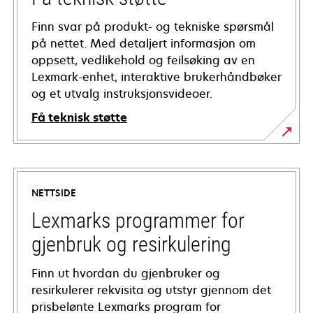
Finn svar på produkt- og tekniske spørsmål
på nettet. Med detaljert informasjon om
oppsett, vedlikehold og feilsøking av en
Lexmark-enhet, interaktive brukerhåndbøker
og et utvalg instruksjonsvideoer.
Få teknisk støtte
opens
in
a
NETTSIDE
new
tab
Lexmarks programmer for
gjenbruk og resirkulering
Finn ut hvordan du gjenbruker og
resirkulerer rekvisita og utstyr gjennom det
prisbelønte Lexmarks program for