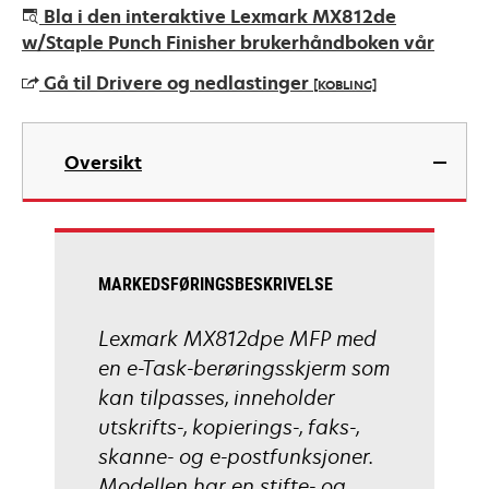
opens
Bla i den interaktive Lexmark MX812de
in
w/Staple Punch Finisher brukerhåndboken vår
a
Gå til Drivere og nedlastinger
[KOBLING]
new
tab
opens
in
Oversikt
a
new
tab
MARKEDSFØRINGSBESKRIVELSE
Lexmark MX812dpe MFP med
en e-Task-berøringsskjerm som
kan tilpasses, inneholder
utskrifts-, kopierings-, faks-,
skanne- og e-postfunksjoner.
Modellen har en stifte- og