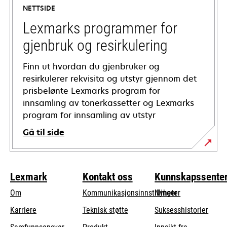
a
NETTSIDE
new
tab
Lexmarks programmer for
gjenbruk og resirkulering
Finn ut hvordan du gjenbruker og
resirkulerer rekvisita og utstyr gjennom det
prisbelønte Lexmarks program for
innsamling av tonerkassetter og Lexmarks
program for innsamling av utstyr
Gå til side
Lexmark
Kontakt oss
Kunnskapssente
Om
Kommunikasjonsinnstillinger
Nyheter
opens
Karriere
Teknisk støtte
Suksesshistorier
in
opens