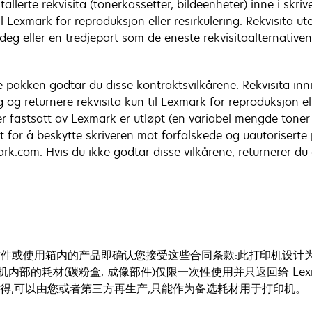
allerte rekvisita (tonerkassetter, bildeenheter) inne i skr
 Lexmark for reproduksjon eller resirkulering. Rekvisita u
eg eller en tredjepart som de eneste rekvisitaalternativ
akken godtar du disse kontraktsvilkårene. Rekvisita inni: 
g returnere rekvisita kun til Lexmark for reproduksjon eller 
r fastsatt av Lexmark er utløpt (en variabel mengde toner 
for å beskytte skriveren mot forfalskede og uautoriserte 
.com. Hvis du ikke godtar disse vilkårene, returnerer du d
或使用箱内的产品即确认您接受这些合同条款:此打印机设计为只与
印机内部的耗材(碳粉盒, 成像部件)仅限一次性使用并只返回给 Le
m 上获得,可以由您或者第三方再生产,只能作为备选耗材用于打印机。