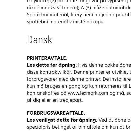
recyklace; (2) přestane fungovat po vypršení 
různé množství toneru); A (3) může automatick
Spotřební materiál, který není na jedno použi
spotřební materiál v místě nákupu.
Dansk
PRINTERAVTALE.
Les dette før åpning:
Hvis denne pakke åpnes,
disse kontraktvilkår: Denne printer er utviklet
forbrugsvarer med denne printer. De installere
kun må bruges en gang og kun returneres til 
kan anskaffes på www.lexmark.com og må, som 
af dig eller en tredjepart.
FORBRUGSVAREAFTALE.
Les venligst dette før åpning:
Ved at åbne de
specialpris betinget af din aftale om kun at 