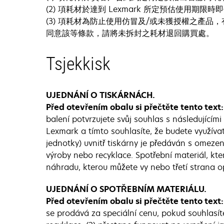
(2) 項耗材於達到 Lexmark 所定預估使用期
(3) 項耗材為防止使用仿冒及/或未獲授權之產品，有
同意該等條款，請將未拆封之耗材退回購買處。
Tsjekkisk
UJEDNÁNÍ O TISKÁRNÁCH.
Před otevřením obalu si přečtěte tento text
balení potvrzujete svůj souhlas s následující
Lexmark a tímto souhlasíte, že budete využíva
jednotky) uvnitř tiskárny je předáván s omez
výroby nebo recyklace. Spotřební materiál, kt
náhradu, kterou můžete vy nebo třetí strana 
UJEDNÁNÍ O SPOTŘEBNÍM MATERIÁLU.
Před otevřením obalu si přečtěte tento text
se prodává za speciální cenu, pokud souhlasít