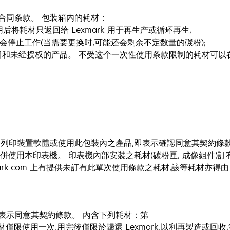
合同条款。 包装箱内的耗材：
后将耗材只返回给 Lexmark 用于再生产或循环再生;
束后将会停止工作(当需要更换时,可能还会剩余不定数量的碳粉);
和未经授权的产品。 不受这个一次性使用条款限制的耗材可以在 www
印裝置軟體或使用此包裝內之產品,即表示確認同意其契約條款:本印
耗材一併使用本印表機。 印表機內部安裝之耗材(碳粉匣, 成像組件
lexmark.com 上有提供未訂有此單次使用條款之耗材,該等耗材
表示同意其契約條款。 內含下列耗材：第
材僅限使用一次,用完後僅限於歸還 Lexmark,以利再製造或回收;