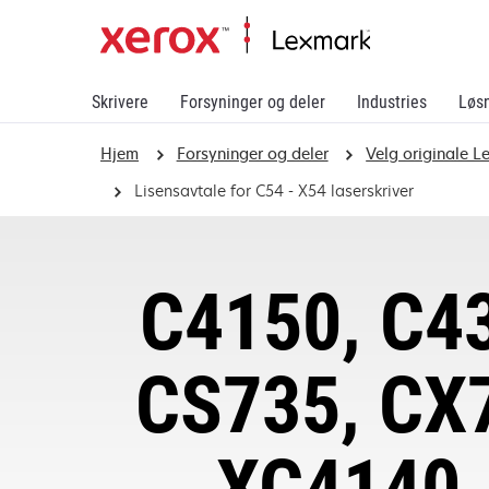
Skrivere
Forsyninger og deler
Industries
Løs
Hjem
Forsyninger og deler
Velg originale L
Lisensavtale for C54 - X54 laserskriver
C4150, C43
CS735, CX7
XC4140,