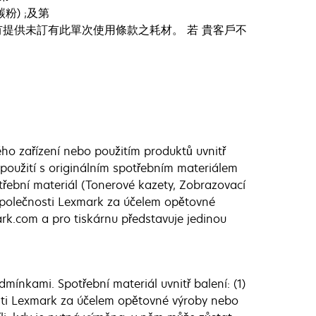
粉) ;及第
 上有提供未訂有此單次使用條款之耗材。 若 貴客戶不
ho zařízení nebo použitím produktů uvnitř
 použití s originálním spotřebním materiálem
třební materiál (Tonerové kazety, Zobrazovací
 společnosti Lexmark za účelem opětovné
ark.com a pro tiskárnu představuje jedinou
mínkami. Spotřební materiál uvnitř balení: (1)
nosti Lexmark za účelem opětovné výroby nebo