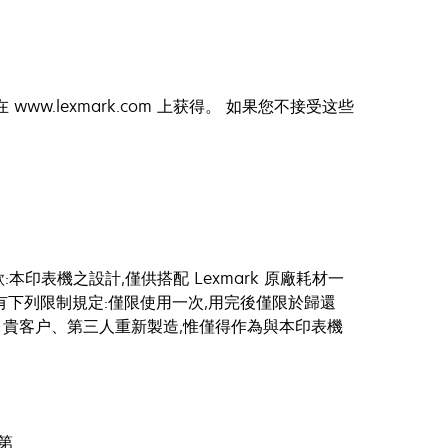
.lexmark.com 上获得。 如果您不接受这些
表機之設計,僅供搭配 Lexmark 原廠耗材一
)訂有下列限制規定:僅限使用一次,用完後僅限於歸還
亦得由 貴客户、第三人重新製造,惟僅得作為與本印表機
第