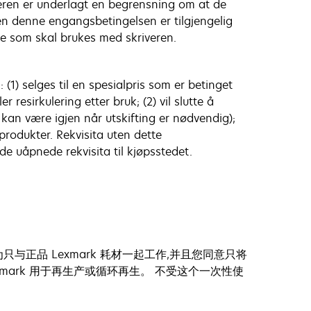
iveren er underlagt en begrensning om at de
ten denne engangsbetingelsen er tilgjengelig
ene som skal brukes med skriveren.
(1) selges til en spesialpris som er betinget
resirkulering etter bruk; (2) vil slutte å
kan være igjen når utskifting er nødvendig);
produkter. Rekvisita uten dette
e uåpnede rekvisita til kjøpsstedet.
正品 Lexmark 耗材一起工作,并且您同意只将
xmark 用于再生产或循环再生。 不受这个一次性使