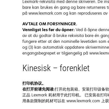
Lexmark-rekvisita med denne skriveren. De inst
bare kan brukes én gang og bare returneres til
på www.lexmark.com og kan reproduseres av d
AVTALE OM FORSYNINGER.
Vennligst les før du åpner:
Ved å åpne denne p
av at du godtar å bruke rekvisita bare én gang o
fungere etter at den nominelle levetiden som e
og (3) kan automatisk oppdatere skriverminnet 
engangsbegrepet er tilgjengelig på www.lexmark
Kinesisk – forenklet
打印机协议。
在打开前请先阅读:
打开此包装箱、安装打印设备软件
正品 Lexmark 耗材用于此打印机。 已安装在打
用条款限制的耗材可以在 www.lexmark.co