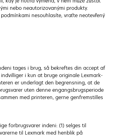
íli, kdy je nutná výměna, v něm může zůstat
anými nebo neautorizovanými produkty.
o podmínkami nesouhlasíte, vraťte neotevřený
ndeni tages i brug, så bekreftes din accept af
 indvilliger i kun at bruge originale Lexmark-
interen er underlagt den begrensning, at de
orbrugsvarer uten denne engangsbrugsperiode
sammen med printeren, gerne genfremstilles
e forbrugsvarer indeni: (1) selges til
svarerne til Lexmark med henblik på