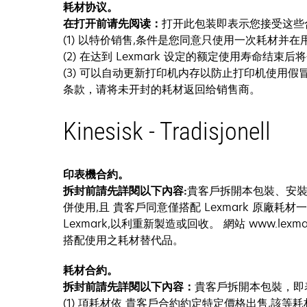
耗材协议。
在打开前请先阅读：
打开此包装即表示您接受这些
(1) 以特价销售,条件是您同意只使用一次耗材并在用
(2) 在达到 Lexmark 设定的额定使用寿命结
(3) 可以自动更新打印机内存以防止打印机使用假冒
条款，请将未开封的耗材返回给销售商。
Kinesisk - Tradisjonell
印表機合約。
拆封前請先詳閱以下內容:
貴客戶拆開本包裝、安裝列
併使用,且 貴客戶同意僅搭配 Lexmark 原廠
Lexmark,以利重新製造或回收。 網站 www.
搭配使用之耗材替代品。
耗材合約。
拆封前請先詳閱以下內容：
貴客戶拆開本包裝，即
(1) 項耗材依 貴客戶合約約定特定價格出售,該等耗