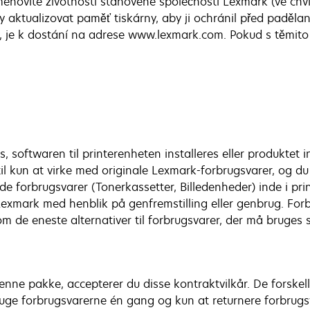
jmenovité životnosti stanovené společností Lexmark (ve chv
y aktualizovat paměť tiskárny, aby ji ochránil před paděl
tí, je k dostání na adrese www.lexmark.com. Pokud s těmit
 softwaren til printerenheten installeres eller produktet i
 til kun at virke med originale Lexmark-forbrugsvarer, og du
de forbrugsvarer (Tonerkassetter, Billedenheder) inde i pr
Lexmark med henblik på genfremstilling eller genbrug. F
de eneste alternativer til forbrugsvarer, der må bruges 
nne pakke, accepterer du disse kontraktvilkår. De forskellig
bruge forbrugsvarerne én gang og kun at returnere forbrug