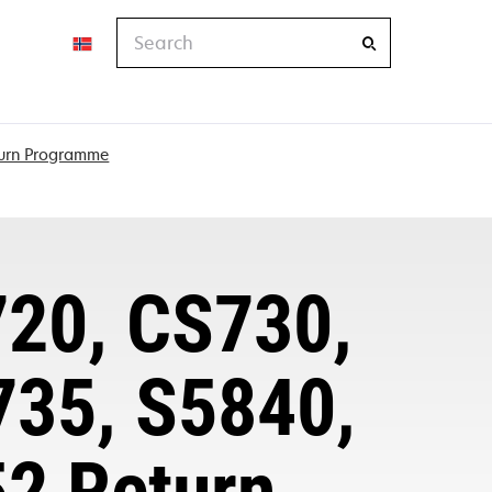
Search
turn Programme
720, CS730,
735, S5840,
2 Return