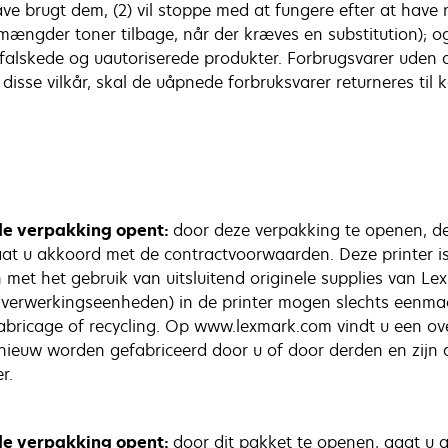
ave brugt dem, (2) vil stoppe med at fungere efter at have 
 mængder toner tilbage, når der kræves en substitution); 
rfalskede og uautoriserede produkter. Forbrugsvarer ude
isse vilkår, skal de uåpnede forbruksvarer returneres til 
de verpakking opent:
door deze verpakking te openen, de 
aat u akkoord met de contractvoorwaarden. Deze printer i
 met het gebruik van uitsluitend originele supplies van Le
eldverwerkingseenheden) in de printer mogen slechts eenma
bricage of recycling. Op www.lexmark.com vindt u een ove
nieuw worden gefabriceerd door u of door derden en zijn d
ter.
de verpakking opent:
door dit pakket te openen, gaat u