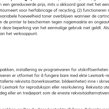
n een gereduceerde prijs, mits u akkoord gaat met het een
etourneert voor herfabricage of recycling; (2) functioner
n variabele hoeveelheid toner overblijven wanneer de cart
om de printer te beschermen tegen nagemaakte en ongeau
or deze beperking van het eenmalige gebruik niet geldt. A
an het verkooppunt.
akken, installering av programvaren for utskriftsenheten 
iveren er utformet for å fungere bare med ekte Lexmark-re
allerte rekvisita (tonerkassetter, bildeenheter) inne i skr
 Lexmark for reproduksjon eller resirkulering. Rekvisita u
g eller en tredjepart som de eneste rekvisitaalternativen