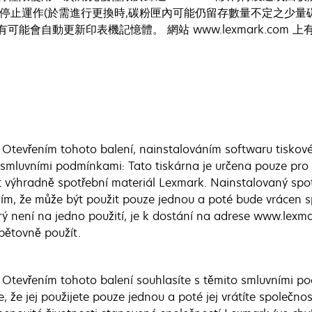
限時即停止運作(於需進行更換時,碳粉匣內可能仍留存數量不定之少量碳
可能會自動更新印表機記憶體。 網站 www.lexmark.com
:
Otevřením tohoto balení, nainstalováním softwaru tiskové
mi smluvními podmínkami: Tato tiskárna je určena pouze pro
t výhradně spotřební materiál Lexmark. Nainstalovaný spo
ením, že může být použit pouze jednou a poté bude vrácen
erý není na jedno použití, je k dostání na adrese www.lexm
opětovně použít.
:
Otevřením tohoto balení souhlasíte s těmito smluvními pod
e, že jej použijete pouze jednou a poté jej vrátíte společ