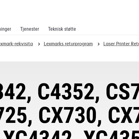
ninger
Tjenester
Teknisk støtte
exmark-rekvisita
Lexmarks returprogram
Laser Printer Re
42, C4352, CS
25, CX730, CX
 XC4342, XC435