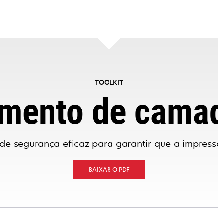
TOOLKIT
mento de cama
de segurança eficaz para garantir que a impressã
ABRE
BAIXAR O PDF
EM
UMA
NOVA
GUIA