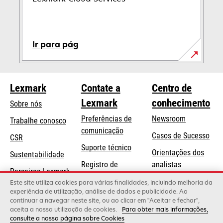
Ir para pág
Lexmark
Contate a
Centro de
Lexmark
conhecimento
Sobre nós
Preferências de
Newsroom
Trabalhe conosco
comunicação
Casos de Sucesso
CSR
abre
Suporte técnico
Orientações dos
Sustentabilidade
em
Registro de
analistas
uma
Parceiros Lexmark
produtos
Blog Lexmark
nova
Este site utiliza cookies para várias finalidades, incluindo melhoria da
experiência de utilização, análise de dados e publicidade. Ao
Onde comprar
guia
continuar a navegar neste site, ou ao clicar em "Aceitar e fechar",
aceita a nossa utilização de cookies.
Para obter mais informações,
consulte a nossa página sobre Cookies
Lexmark International, Inc., uma empresa da Xerox