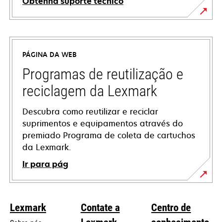
Obtenha suporte técnico
abre
em
uma
PÁGINA DA WEB
nova
guia
Programas de reutilização e
reciclagem da Lexmark
Descubra como reutilizar e reciclar
suprimentos e equipamentos através do
premiado Programa de coleta de cartuchos
da Lexmark.
Ir para pág
Lexmark
Contate a
Centro de