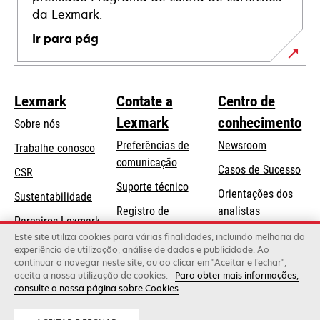
da Lexmark.
Ir para pág
Lexmark
Contate a
Centro de
Lexmark
conhecimento
Sobre nós
Preferências de
Newsroom
Trabalhe conosco
comunicação
Casos de Sucesso
CSR
abre
Suporte técnico
Orientações dos
Sustentabilidade
em
Registro de
analistas
uma
Parceiros Lexmark
produtos
Blog Lexmark
Este site utiliza cookies para várias finalidades, incluindo melhoria da
nova
experiência de utilização, análise de dados e publicidade. Ao
Onde comprar
guia
continuar a navegar neste site, ou ao clicar em "Aceitar e fechar",
aceita a nossa utilização de cookies.
Para obter mais informações,
consulte a nossa página sobre Cookies
Lexmark International, Inc., uma empresa da Xerox
©2026 Todos os direitos reservados.