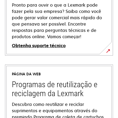
Pronto para ouvir o que a Lexmark pode
fazer pela sua empresa? Saiba como você
pode gerar valor comercial mais rápido do
que pensava ser possível. Encontre
respostas para perguntas técnicas e de
produtos online. Vamos começar!
Obtenha suporte técnico
abre
em
uma
PÁGINA DA WEB
nova
guia
Programas de reutilização e
reciclagem da Lexmark
Descubra como reutilizar e reciclar
suprimentos e equipamentos através do
premiado Programa de coleta de cartuchos