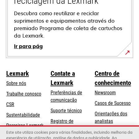
reciclagem da Lexmark
Descubra como reutilizar e reciclar
suprimentos e equipamentos através do
premiado Programa de coleta de cartuchos
da Lexmark.
Ir para pág
Lexmark
Contate a
Centro de
Lexmark
conhecimento
Sobre nós
Preferências de
Newsroom
Trabalhe conosco
comunicação
Casos de Sucesso
CSR
abre
Suporte técnico
Orientações dos
Sustentabilidade
em
Registro de
analistas
uma
Parceiros Lexmark
produtos
Blog Lexmark
Este site utiliza cookies para várias finalidades, incluindo melhoria da
nova
experiência de utilização, análise de dados e publicidade. Ao