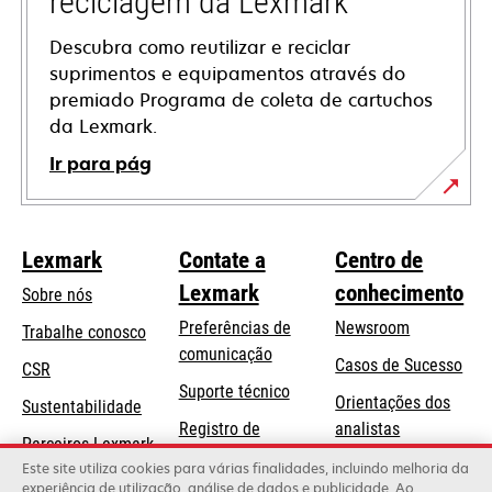
reciclagem da Lexmark
Descubra como reutilizar e reciclar
suprimentos e equipamentos através do
premiado Programa de coleta de cartuchos
da Lexmark.
Ir para pág
Lexmark
Contate a
Centro de
Lexmark
conhecimento
Sobre nós
Preferências de
Newsroom
Trabalhe conosco
comunicação
Casos de Sucesso
CSR
abre
Suporte técnico
Orientações dos
Sustentabilidade
em
Registro de
analistas
uma
Parceiros Lexmark
produtos
Blog Lexmark
Este site utiliza cookies para várias finalidades, incluindo melhoria da
nova
experiência de utilização, análise de dados e publicidade. Ao