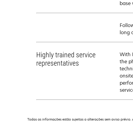
base 
Follo
long 
Highly trained service
With 
the p
representatives
techni
onsit
perfo
servic
Todas as informações estão sujeitas a alterações sem aviso prévio.